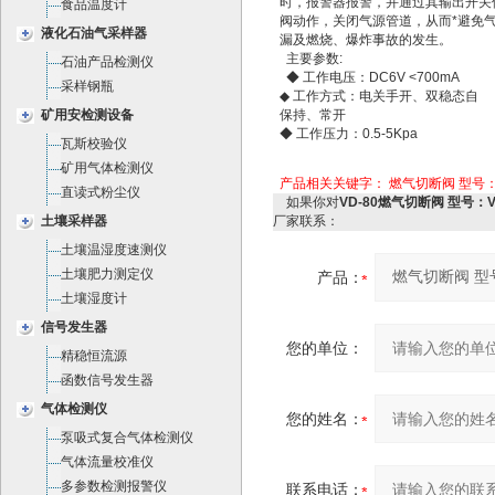
时，报警器报警，并通过其输出开关
食品温度计
阀动作，关闭气源管道，从而*避免
液化石油气采样器
漏及燃烧、爆炸事故的发生。
主要参数:
石油产品检测仪
◆ 工作电压：DC6V <700mA
采样钢瓶
◆ 工作方式：电关手开、双稳态自
矿用安检测设备
保持、常开
◆ 工作压力：0.5-5Kpa
瓦斯校验仪
矿用气体检测仪
产品相关关键字：
燃气切断阀 型号：V
直读式粉尘仪
如果你对
VD-80燃气切断阀 型号：V
土壤采样器
厂家联系：
土壤温湿度速测仪
土壤肥力测定仪
产品：
土壤湿度计
信号发生器
您的单位：
精稳恒流源
函数信号发生器
气体检测仪
您的姓名：
泵吸式复合气体检测仪
气体流量校准仪
多参数检测报警仪
联系电话：