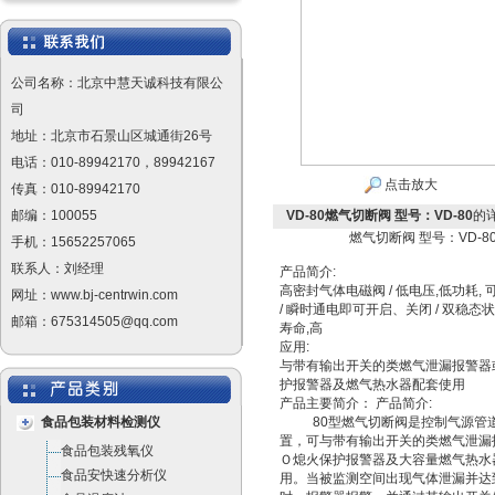
公司名称：北京中慧天诚科技有限公
司
地址：北京市石景山区城通街26号
电话：010-89942170，89942167
点击放大
传真：010-89942170
邮编：100055
VD-80燃气切断阀 型号：VD-80
的
燃气切断阀 型号：VD-8
手机：15652257065
联系人：刘经理
产品简介:
高密封气体电磁阀 / 低电压,低功耗,
网址：www.bj-centrwin.com
/ 瞬时通电即可开启、关闭 / 双稳态状
邮箱：675314505@qq.com
寿命,高
应用:
与带有输出开关的类燃气泄漏报警器
护报警器及燃气热水器配套使用
产品主要简介： 产品简介:
食品包装材料检测仪
80型燃气切断阀是控制气源管道
置，可与带有输出开关的类燃气泄漏
食品包装残氧仪
Ｏ熄火保护报警器及大容量燃气热水
食品安快速分析仪
用。当被监测空间出现气体泄漏并达