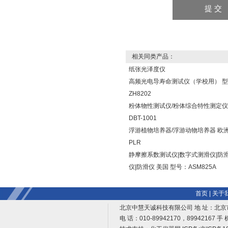
相关同类产品：
纸张光泽度仪
高频光电导寿命测试仪（学校用） 
ZH8202
粉体物性测试仪/粉体综合特性测定仪
DBT-1001
浮游植物培养器/浮游动物培养器 欧洲
PLR
静摩擦系数测试仪|数字式测滑仪|防
仪|防滑仪 美国 型号：ASM825A
首页
|
关于
北京中慧天诚科技有限公司 地 址：北京
电 话：010-89942170，89942167 手 