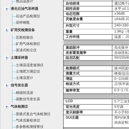
食品温度计
自动校准
通过两个
液化石油气采样器
线性误差
水平 ≤0.
≥36dB
动态范围
石油产品检测仪
灵敏度余量
≥64dB 
采样钢瓶
240
×18
外型尺寸
矿用安检测设备
1.9Kg
（
重量
工作环境
温度：-2
瓦斯校验仪
矿用气体检测仪
激励脉冲
负尖脉冲
直读式粉尘仪
发射重复频率
自动优化
土壤采样器
50/150/4
阻尼匹配
土壤温湿度速测仪
检测模式
脉冲回波
土壤肥力测定仪
测量方式
峰值/边
土壤湿度计
增益
0~110d
检波方式
正/负半波
信号发生器
0.3~1 / 
频率带宽
精稳恒流源
函数信号发生器
LCD
5.7"
工业
气体检测仪
背光亮度
5
可调
显示刷新率
不小于60
泵吸式复合气体检测仪
GUI
主题
简约//
气体流量校准仪
自由定制
多参数检测报警仪