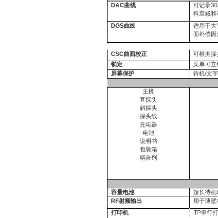
DAC
曲线
可记录3
料衰减和
DGS
曲线
适用于大
面补偿因
CSC
曲面校正
可根据探
锁定
菜单可立
屏幕保护
待机/文字
主机
直探头
斜探头
探头线
充电器
电池
说明书
包装箱
耦合剂
容量电池
超长待机
RF
射频输出
用于薄壁
打印机
TP
串行打