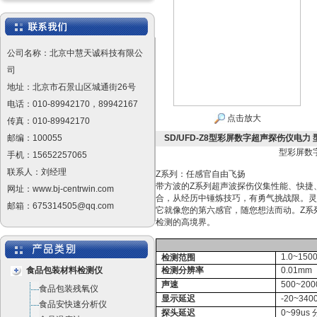
公司名称：北京中慧天诚科技有限公
司
地址：北京市石景山区城通街26号
电话：010-89942170，89942167
点击放大
传真：010-89942170
邮编：100055
SD/UFD-Z8型彩屏数字超声探伤仪电力 型
型彩屏数字
手机：15652257065
联系人：刘经理
Z系列：任感官自由飞扬
带方波的Z系列超声波探伤仪集性能、快捷
网址：www.bj-centrwin.com
合，从经历中锤炼技巧，有勇气挑战限。灵
邮箱：675314505@qq.com
它就像您的第六感官，随您想法而动。Z系
检测的高境界。
1.0~150
检测范围
食品包装材料检测仪
检测分辨率
0.01mm
声速
500~200
食品包装残氧仪
显示延迟
-20~340
食品安快速分析仪
探头延迟
0~99us