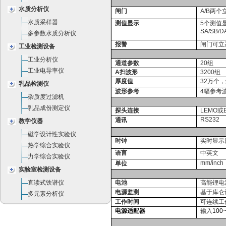
水质分析仪
闸门
A/B
两个
水质采样器
测值显示
5
个测值
SA/SB/D
多参数水质分析仪
报警
闸门可立
工业检测设备
工业分析仪
通道参数
20组
工业电导率仪
A
扫波形
3200组
厚度值
32万个
乳品检测仪
波形参考
4
幅参考
杂质度过滤机
乳品成份测定仪
探头连接
LEMO
或
RS232
通讯
教学仪器
磁学设计性实验仪
时钟
实时显示
热学综合实验仪
语言
中英文
力学综合实验仪
mm/inch
单位
实验室检测设备
直读式铁谱仪
电池
高能锂电
电源监测
基于库仑
多元素分析仪
工作时间
可连续工
电源适配器
输入
100