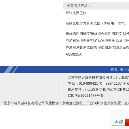
相关同类产品：
纸张光泽度仪
高频光电导寿命测试仪（学校用） 型号：Z
粉体物性测试仪/粉体综合特性测定仪 型号：D
浮游植物培养器/浮游动物培养器 欧洲 型号
静摩擦系数测试仪|数字式测滑仪|防滑系数
ASM825A
首页
|
关于
北京中慧天诚科技有限公司 地 址：北京
电 话：010-89942170，89942167 手 
技术支持：
化工仪器网
ICP备:
京ICP备10
京ICP备10021477号-5
北京中慧天诚科技有限公司专业提供：杂质度过滤机，工业锅炉水位报警装置，直