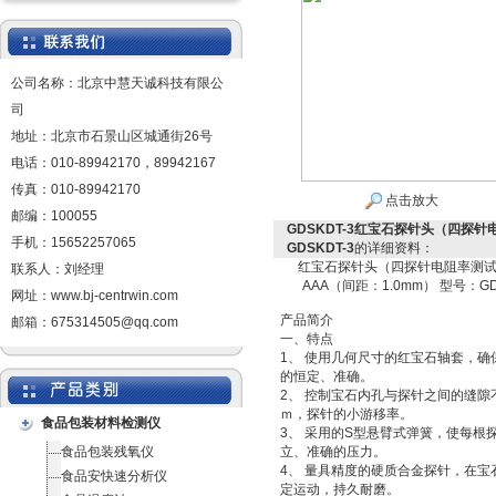
公司名称：北京中慧天诚科技有限公
司
地址：北京市石景山区城通街26号
电话：010-89942170，89942167
传真：010-89942170
点击放大
邮编：100055
GDSKDT-3红宝石探针头（四探针
手机：15652257065
GDSKDT-3
的详细资料：
红宝石探针头（四探针电阻率测
联系人：刘经理
AAA（间距：1.0mm） 型号：GD
网址：www.bj-centrwin.com
产品简介
邮箱：675314505@qq.com
一、特点
1、 使用几何尺寸的红宝石轴套，确
的恒定、准确。
2、 控制宝石内孔与探针之间的缝隙
ｍ，探针的小游移率。
食品包装材料检测仪
3、 采用的S型悬臂式弹簧，使每根
食品包装残氧仪
立、准确的压力。
4、 量具精度的硬质合金探针，在宝
食品安快速分析仪
定运动，持久耐磨。