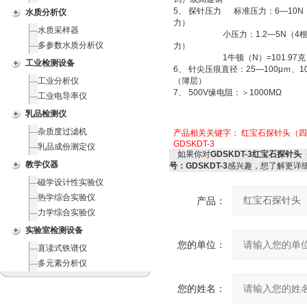
5、 探针压力 标准压力：6—10N
水质分析仪
力）
水质采样器
小压力：1.2—5N（4根
多参数水质分析仪
力）
1牛顿（N）=101.97克
工业检测设备
6、 针尖压痕直径：25—100μｍ、10
工业分析仪
（簿层）
7、 500V缘电阻：＞1000MΩ
工业电导率仪
乳品检测仪
杂质度过滤机
产品相关关键字：
红宝石探针头（四探
GDSKDT-3
乳品成份测定仪
如果你对
GDSKDT-3红宝石探针头
教学仪器
号：GDSKDT-3
感兴趣，想了解更详
磁学设计性实验仪
热学综合实验仪
产品：
力学综合实验仪
实验室检测设备
您的单位：
直读式铁谱仪
多元素分析仪
您的姓名：