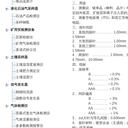
食品温度计
二、用途
1、 测量硅、锗单晶（棒料、晶片）
液化石油气采样器
定硅外延层、扩散层和离子注入层的
石油产品检测仪
2、 测量导电玻璃（ITO）和其它导
采样钢瓶
电阻。
三、探针间距
矿用安检测设备
1、 直线四探针…………… 1.00mm、
1.59mm
瓦斯校验仪
2、 方形四探针…………… 1.00mm
矿用气体检测仪
3、 直线三探针…………… 1.00mm、
直读式粉尘仪
1.59mm
4、 两探针 …………… 1.00mm、1
土壤采样器
4.76mm、10.00mm
土壤温湿度速测仪
四、指标
1、 游移率
土壤肥力测定仪
B…………… ＜0.5%
土壤湿度计
A……………＜0.3%
AA………… ＜0.2%
信号发生器
AAA…………＜0.1%
精稳恒流源
2、 间距偏差
函数信号发生器
B…………… ＜3%
A…………… ＜2%
气体检测仪
AA………… ＜2%
泵吸式复合气体检测仪
AAA………… ＜1%
3、 zui大针与导孔间隙：0.006mm
气体流量校准仪
4、 探针材料：硬质合金（主成份：
多参数检测报警仪
钨）或高速钢