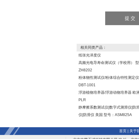
相关同类产品：
纸张光泽度仪
高频光电导寿命测试仪（学校用） 
ZH8202
粉体物性测试仪/粉体综合特性测定仪
DBT-1001
浮游植物培养器/浮游动物培养器 欧洲
PLR
静摩擦系数测试仪|数字式测滑仪|防
仪|防滑仪 美国 型号：ASM825A
首页
|
关于