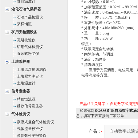
食品温度计
* zui小读数：0.01mL
* 加液预置范围：0.02mL～99.99m
液化石油气采样器
* 滴定速度：0.45mL/min～9.90mL/m
石油产品检测仪
* 误 差：≤0.5%（10mL处）
* 重复性误差：Cv≤0.3%
采样钢瓶
* 外形尺寸：410×160×280（mm）
矿用安检测设备
* 重 量：5 kg
* 功 耗：≤68 W
瓦斯校验仪
特点：
矿用气体检测仪
* 吸液滴定自动转换
直读式粉尘仪
* 间隙传动、节调速
* 滴定，精度高
土壤采样器
* 清洗速度快
土壤温湿度速测仪
应用于光度滴定、电位滴定、
电导滴定等方面。
土壤肥力测定仪
土壤湿度计
信号发生器
精稳恒流源
产品相关关键字：
自动数字式滴定管 
函数信号发生器
如果你对
KG/OAB-1B自动数字式滴
气体检测仪
息，填写下表直接与厂家联系：
泵吸式复合气体检测仪
气体流量校准仪
产品：
多参数检测报警仪