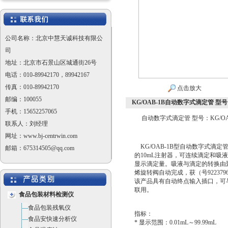
公司名称：北京中慧天诚科技有限公
司
地址：北京市石景山区城通街26号
电话：010-89942170，89942167
传真：010-89942170
点击放大
邮编：100055
KG/OAB-1B自动数字式滴定管 型号：
手机：15652257065
自动数字式滴定管 型号：KG/OA
联系人：刘经理
网址：www.bj-centrwin.com
KG/OAB-1B型自动数字式滴定
邮箱：675314505@qq.com
的10mL注射器，可连续滴定和吸
显示滴定量。吸液与滴定的转换由
烯旋转阀自动完成，获（号9223796
该产品具有自动终点输入插口，可
联用。
食品包装材料检测仪
食品包装残氧仪
指标：
食品安快速分析仪
* 显示范围：0.01mL～99.99mL