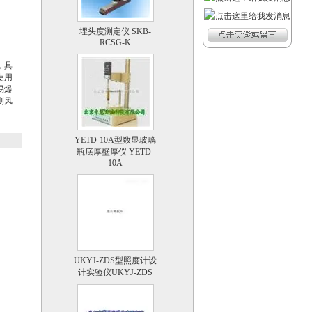
埋头度测定仪 SKB-
RCSG-K
，具
使用
易爆
测风
YETD-10A型数显玻璃
瓶底厚壁厚仪 YETD-
10A
UKYJ-ZDS型照度计设
计实验仪UKYJ-ZDS