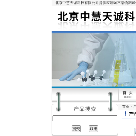
北京中慧天诚科技有限公司是供应喹啉不溶物测试仪
首页
>
产