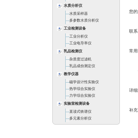
水质分析仪
您的
水质采样器
多参数水质分析仪
工业检测设备
联系
工业分析仪
工业电导率仪
常用
乳品检测仪
杂质度过滤机
乳品成份测定仪
教学仪器
磁学设计性实验仪
热学综合实验仪
详细
力学综合实验仪
实验室检测设备
补充
直读式铁谱仪
多元素分析仪