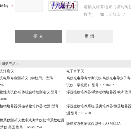
证码：
请输入计算结果（填写阿
数字），如：三加四=7
同类产品：
光泽度仪
电子水平仪
光电导寿命测试仪（学校用） 型号：
高频光电导寿命测试仪/高频光电导少子寿
202
试仪（学校用） 型号：ZH8202
物性测试仪/粉体综合特性测定仪 型号：
浮游植物培养器/浮游动物培养器 欧洲 型
1001
PR
植物培养器/浮游动物培养器 欧洲 型号：
浮游生物培养系统/藻类培养器/微藻培养器
洲 型号：PB250
擦系数测试仪|数字式测滑仪|防滑系数检测
静摩擦系数测试仪型号：ASM825A
防滑仪 美国 型号：ASM825A