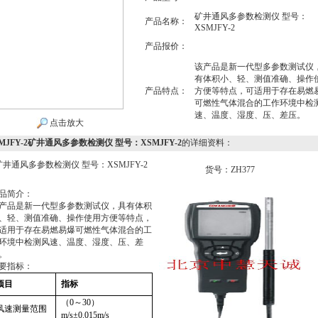
矿井通风多参数检测仪 型号：
产品名称：
XSMJFY-2
产品报价：
该产品是新一代型多参数测试仪
有体积小、轻、测值准确、操作
产品特点：
方便等特点，可适用于存在易燃
可燃性气体混合的工作环境中检
速、温度、湿度、压、差压。
点击放大
MJFY-2矿井通风多参数检测仪 型号：XSMJFY-2
的详细资料：
矿井通风多参数检测仪 型号：XSMJFY-2
货号：ZH377
品简介：
产品是新一代型多参数测试仪，具有体积
、轻、测值准确、操作使用方便等特点，
适用于存在易燃易爆可燃性气体混合的工
环境中检测风速、温度、湿度、压、差
。
要指标：
项目
指标
（0～30）
风速测量范围
m/s±
0.015m
/s