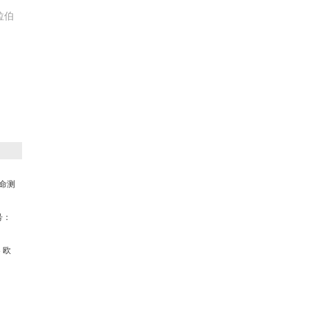
荧光灯
拉伯
液体比热容测定仪
UKHY-2
命测
号：
埋头度测定仪 SKB-
RCSG-K
 欧