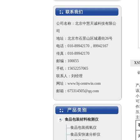
公司名称：北京中慧天诚科技有限公
司
地址：北京市石景山区城通街26号
电话：010-89942170，89942167
传真：010-89942170
邮编：100055
XS
手机：15652257065
联系人：刘经理
网址：www.bj-centrwin.com
产
该
邮箱：675314505@qq.com
小
可
作
压
主
食品包装材料检测仪
食品包装残氧仪
食品安快速分析仪