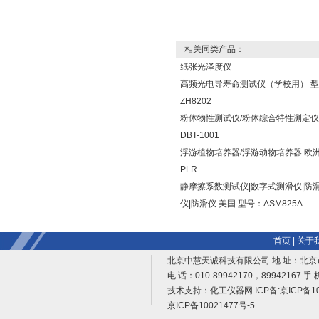
相关同类产品：
纸张光泽度仪
高频光电导寿命测试仪（学校用） 
ZH8202
粉体物性测试仪/粉体综合特性测定仪
DBT-1001
浮游植物培养器/浮游动物培养器 欧洲
PLR
静摩擦系数测试仪|数字式测滑仪|防
仪|防滑仪 美国 型号：ASM825A
首页
|
关于
北京中慧天诚科技有限公司 地 址：北京
电 话：010-89942170，89942167 手 
技术支持：
化工仪器网
ICP备:
京ICP备10
京ICP备10021477号-5