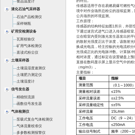
的特点。
食品温度计
传感器适用于存在易燃易爆可燃性气
液化石油气采样器
境中对作业场所总粉尘的连续监测，
公共场所的环境监测。
石油产品检测仪
工作原理：
采样钢瓶
传感器的结构特征如图1所示，外部
矿用安检测设备
下通过迷宫式进气口进入传感器暗室
尘在暗室内受到激光发生器发出的平
瓦斯校验仪
的散射光强度正比于浓度，该散射光
矿用气体检测仪
换成光电流，经主控板的光电流积分
光强成正比的光电脉冲数。计算脉冲
直读式粉尘仪
相对浓度，通过标定在设置键盘上预
土壤采样器
直接在数码显示屏上显示空气中的粉
（mg/m3）。
土壤温湿度速测仪
主要指标：
土壤肥力测定仪
项目
指标
土壤湿度计
测量范围
（0.1～1000）
信号发生器
测量相对误差
≤15%
精稳恒流源
采样流量误差
≤±2.5%
函数信号发生器
采样流量稳定性
≤±5%
气体检测仪
采样流量
15L
/min
工作电压
DC
（9 ～24
泵吸式复合气体检测仪
工作电流
≤250mA
气体流量校准仪
输出信号制式
频率（200～1
多参数检测报警仪