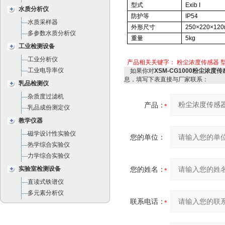
型式
Exib I
水质分析仪
防护等
IP54
水质采样器
外形尺寸
250
×220×
12
多参数水质分析仪
重量
5kg
工业检测设备
工业分析仪
产品相关关键字：
粉尘浓度传感器 型号
工业电导率仪
如果你对
XSM-CG1000粉尘浓度传
息，填写下表直接与厂家联系：
乳品检测仪
杂质度过滤机
产品：
乳品成份测定仪
教学仪器
磁学设计性实验仪
您的单位：
热学综合实验仪
力学综合实验仪
实验室检测设备
您的姓名：
直读式铁谱仪
多元素分析仪
联系电话：