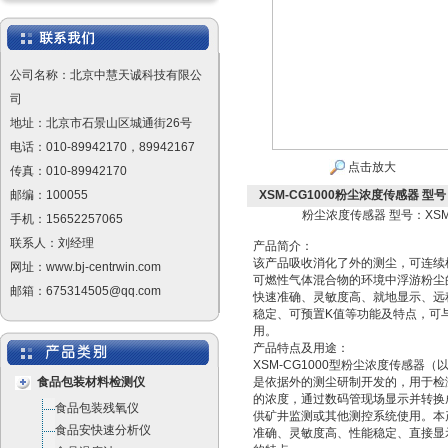
公司名称：北京中慧天诚科技有限公
司
地址：北京市石景山区城通街26号
电话：010-89942170，89942167
点击放大
传真：010-89942170
邮编：100055
XSM-CG1000粉尘浓度传感器 型号：
粉尘浓度传感器 型号：XSM-
手机：15652257065
联系人：刘经理
产品简介：
该产品吸收消化了外的测尘，可连续
网址：www.bj-centrwin.com
可燃性气体混合物的环境中浮游粉尘
邮箱：675314505@qq.com
快速准确、灵敏度高、就地显示、远
稳定、可预置K值等功能及特点，可
用。
产品特点及用途：
XSM-CG1000型粉尘浓度传感器
食品包装材料检测仪
是依据外的测尘研制开发的，用于检
的浓度，通过数码管现场显示并转换
食品包装残氧仪
供矿井监测或其他测控系统使用。本
食品安快速分析仪
准确、灵敏度高、性能稳定、直接显