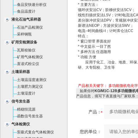
食品安快速分析仪
* 主要方法：
循环伏安法CV；阶梯伏安法SCV；
食品温度计
线性扫描伏安法LSV；计时电流法C
液化石油气采样器
差分脉冲伏安法DPV；常规脉冲伏安
新谱法NEOP；方波伏安法SWV；
石油产品检测仪
电流--时间曲线i-t；计时库仑法CC
采样钢瓶
特点：
* 窗口管理 界面友好
矿用安检测设备
* 中文提示 一目了然
瓦斯校验仪
* 多种方法 任选随用
矿用气体检测仪
* 功能 方便
应用于化工、冶金、地质、环保
直读式粉尘仪
研、大专院校、卫生等
土壤采样器
土壤温湿度速测仪
产品相关关键字：
多功能微机电化学分
土壤肥力测定仪
如果你对
KG/M1C-12B多功能微机
土壤湿度计
产品信息，填写下表直接与厂家联系
信号发生器
精稳恒流源
产品：
函数信号发生器
气体检测仪
您的单位：
泵吸式复合气体检测仪