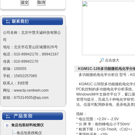
公司名称：北京中慧天诚科技有限公
司
地址：北京市石景山区城通街26号
电话：010-89942170，89942167
点击放大
传真：010-89942170
邮编：100055
KG/M1C-12B多功能微机电化学分析
多功能微机电化学分析仪 型号：KG/M
手机：15652257065
联系人：刘经理
KG/M1C-12B型多功能微机电化
PC机控制的多功能电化学分析系统
网址：www.bj-centrwin.com
Windows98中文操作平台下，窗口
邮箱：675314505@qq.com
管理与提示，完成几十种电化学研究
法。仪器可配用静汞电、悬汞电及类
指标：
* 电位范围：+2.0V～-2.0V
* 分 辨 率：相邻峰电位小于50mV
食品包装材料检测仪
* 检测下限：1×10-7mol/L（Cd2+）
食品包装残氧仪
* 重现性误差：≤3%