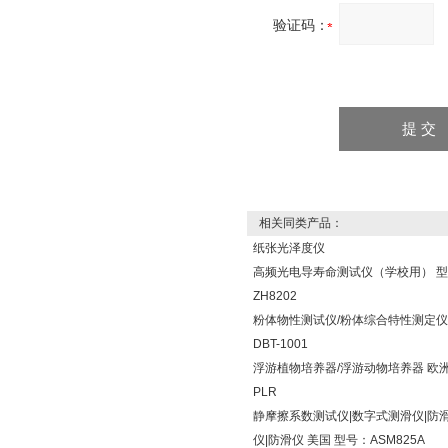
验证码：
相关同类产品：
纸张光泽度仪
高频光电导寿命测试仪（学校用） 
ZH8202
粉体物性测试仪/粉体综合特性测定仪
DBT-1001
浮游植物培养器/浮游动物培养器 欧洲
PLR
静摩擦系数测试仪|数字式测滑仪|防
仪|防滑仪 美国 型号：ASM825A