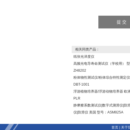
相关同类产品：
纸张光泽度仪
高频光电导寿命测试仪（学校用） 
ZH8202
粉体物性测试仪/粉体综合特性测定仪
DBT-1001
浮游植物培养器/浮游动物培养器 欧洲
PLR
静摩擦系数测试仪|数字式测滑仪|防
仪|防滑仪 美国 型号：ASM825A
首页
|
关于