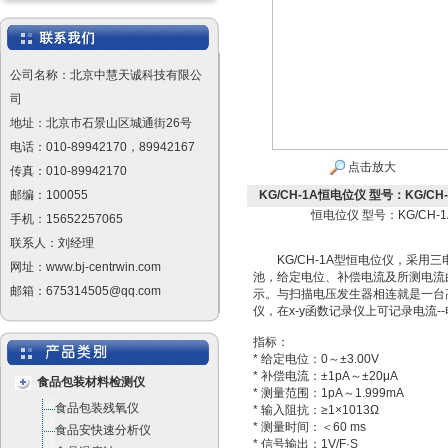
公司名称：北京中慧天诚科技有限公
司
地址：北京市石景山区城通街26号
电话：010-89942170，89942167
点击放大
传真：010-89942170
邮编：100055
KG/CH-1A恒电位仪 型号：KG/CH-
恒电位仪 型号：KG/CH-1
手机：15652257065
联系人：刘经理
KG/CH-1A型恒电位仪，采用三
网址：www.bj-centrwin.com
池，给定电位、补偿电流及所测电流由
邮箱：675314505@qq.com
示。与扫描电压发生器相连就是一台
仪，在x-y函数记录仪上可记录电流-
指标：
* 给定电位：0～±3.00V
* 补偿电流：±1pA～±20μA
食品包装材料检测仪
* 测量范围：1pA～1.999mA
食品包装残氧仪
* 输入阻抗：≥1×1013Ω
* 测量时间：＜60 ms
食品安快速分析仪
* 信号输出：1V/F·S