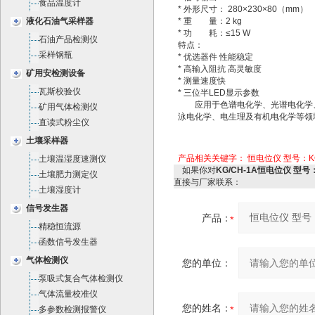
食品温度计
* 外形尺寸： 280×230×80（mm）
液化石油气采样器
* 重 量：2 kg
* 功 耗：≤15 W
石油产品检测仪
特点：
采样钢瓶
* 优选器件 性能稳定
* 高输入阻抗 高灵敏度
矿用安检测设备
* 测量速度快
瓦斯校验仪
* 三位半LED显示参数
应用于色谱电化学、光谱电化学
矿用气体检测仪
泳电化学、电生理及有机电化学等领
直读式粉尘仪
土壤采样器
产品相关关键字：
恒电位仪 型号：KG
土壤温湿度速测仪
如果你对
KG/CH-1A恒电位仪 型号：
土壤肥力测定仪
直接与厂家联系：
土壤湿度计
信号发生器
产品：
精稳恒流源
函数信号发生器
气体检测仪
您的单位：
泵吸式复合气体检测仪
气体流量校准仪
您的姓名：
多参数检测报警仪