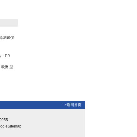
UKYJ-ZDS型照度计设计
实验仪UKYJ-ZDS
命测试仪
号：PR
WQSB-3B型转速表/转速
 欧洲 型
监控仪WQSB-3B
-->返回首页
煤层瓦斯含量快速测定仪|
煤层气流含量测定仪型
0055
号：CMQK/CHP50M
ogleSitemap