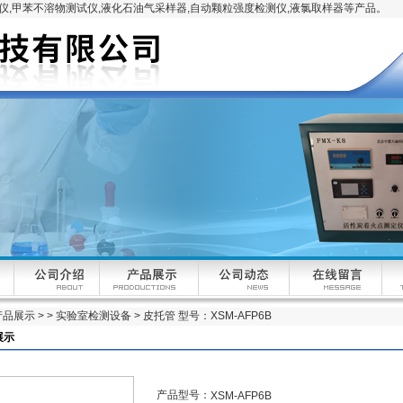
,甲苯不溶物测试仪,液化石油气采样器,自动颗粒强度检测仪,液氯取样器等产品。
产品展示
> >
实验室检测设备
> 皮托管 型号：XSM-AFP6B
展示
产品型号：
XSM-AFP6B