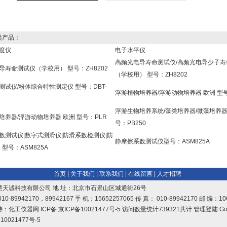
产品：
度仪
电子水平仪
高频光电导寿命测试仪/高频光电导少子寿
导寿命测试仪（学校用） 型号：ZH8202
（学校用） 型号：ZH8202
测试仪/粉体综合特性测定仪 型号：DBT-
浮游植物培养器/浮游动物培养器 欧洲 型
浮游生物培养系统/藻类培养器/微藻培养器
培养器/浮游动物培养器 欧洲 型号：PLR
号：PB250
数测试仪|数字式测滑仪|防滑系数检测仪|防
静摩擦系数测试仪型号：ASM825A
 型号：ASM825A
首页
|
关于我们
|
联系我们
|
在线留言
|
人才招聘
慧天诚科技有限公司 地 址：北京市石景山区城通街26号
10-89942170，89942167 手 机：15652257065 传 真： 010-89942170 邮 编：10
持：
化工仪器网
ICP备:
京ICP备10021477号-5
访问数量统计739321共计
管理登陆
Go
10021477号-5