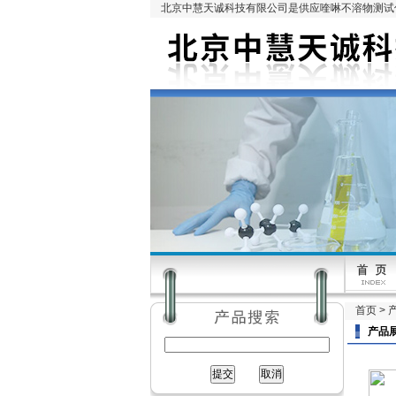
北京中慧天诚科技有限公司是供应喹啉不溶物测试仪
首页
>
产品