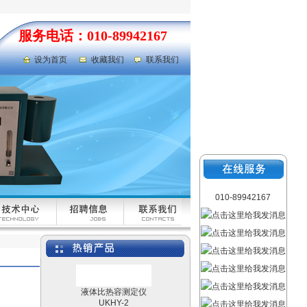
服务电话：010-89942167
设为首页
收藏我们
联系我们
荧光灯
010-89942167
液体比热容测定仪
UKHY-2