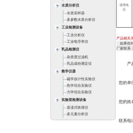
水质分析仪
使用地
点
水质采样器
多参数水质分析仪
工业检测设备
工业分析仪
产品相关
工业电导率仪
如果你
厂家联系
乳品检测仪
杂质度过滤机
产
乳品成份测定仪
教学仪器
磁学设计性实验仪
您的单
热学综合实验仪
力学综合实验仪
实验室检测设备
您的姓
直读式铁谱仪
多元素分析仪
联系电