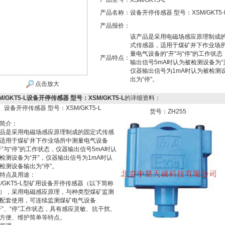
XSM/GKT5-L
产品名称：
设备开停传感器 型号：XSM/GKT5-
产品报价：
该产品是采用电磁场感应原理制成
式传感器，适用于煤矿井下作业场
量电气设备的“开"与“停"的工作状态
产品特点：
输出信号5mA时认为被检测设备为“
仪器输出信号为1mA时认为被检测
出为“停"。
点击放大
M/GKT5-L设备开停传感器 型号：XSM/GKT5-L
的详细资料：
设备开停传感器 型号：XSM/GKT5-L
货号：ZH255
简介：
品是采用电磁场感应原理制成的固定式传感
适用于煤矿井下作业场所中测量电气设备
开”与“停”的工作状态，仪器输出信号5mA时认
检测设备为“开”，仪器输出信号为1mA时认
检测设备输出为“停”。
特点及用途：
M/GKT5-L型矿用设备开停传感器（以下简称
），采用电磁感应原理，与种类型煤矿监测
配套使用，可连续监测煤矿电气设备
开”、“停”工作状态，具有感应灵敏、抗干扰、
方便、维护简单等特点。