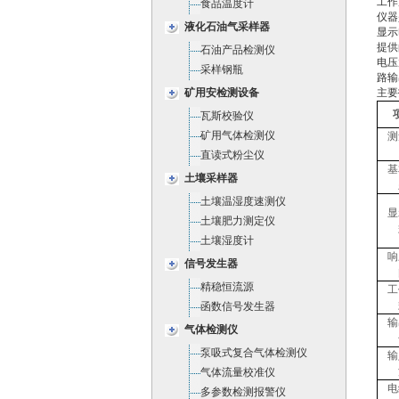
工作
食品温度计
仪器
液化石油气采样器
显示
提供
石油产品检测仪
电压
采样钢瓶
路输
矿用安检测设备
主要
瓦斯校验仪
矿用气体检测仪
测
直读式粉尘仪
基
土壤采样器
土壤温湿度速测仪
显
土壤肥力测定仪
土壤湿度计
响
信号发生器
精稳恒流源
工
函数信号发生器
输
气体检测仪
泵吸式复合气体检测仪
输
气体流量校准仪
电
多参数检测报警仪