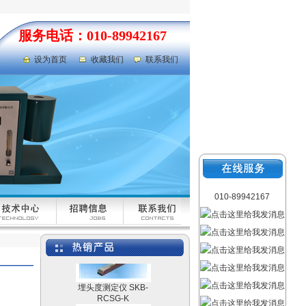
服务电话：010-89942167
设为首页
收藏我们
联系我们
荧光灯
液体比热容测定仪
UKHY-2
010-89942167
埋头度测定仪 SKB-
RCSG-K