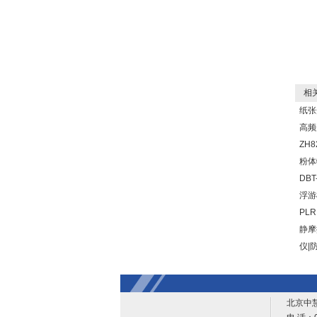
相关
纸张
高频
ZH8
粉体
DBT
浮游
PLR
静摩
仪|
北京中