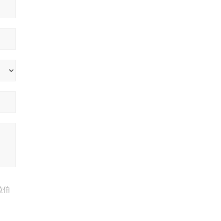
埋头度测定仪 SKB-
RCSG-K
YETD-10A型数显玻璃瓶
底厚壁厚仪 YETD-10A
UKYJ-ZDS型照度计设计
拉伯
实验仪UKYJ-ZDS