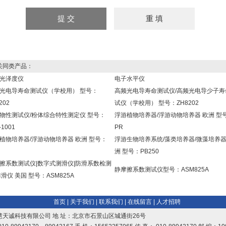
同类产品：
光泽度仪
电子水平仪
光电导寿命测试仪（学校用） 型号：
高频光电导寿命测试仪/高频光电导少子寿
202
试仪（学校用） 型号：ZH8202
物性测试仪/粉体综合特性测定仪 型号：
浮游植物培养器/浮游动物培养器 欧洲 型
-1001
PR
植物培养器/浮游动物培养器 欧洲 型号：
浮游生物培养系统/藻类培养器/微藻培养器
洲 型号：PB250
擦系数测试仪|数字式测滑仪|防滑系数检测
静摩擦系数测试仪型号：ASM825A
防滑仪 美国 型号：ASM825A
首页
|
关于我们
|
联系我们
|
在线留言
|
人才招聘
慧天诚科技有限公司 地 址：北京市石景山区城通街26号