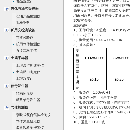
间不低于24小时是仪器的另一大特点
食品温度计
该仪器具有防尘、防淋、防震和防电
液化石油气采样器
高浓度瓦斯冲击时、传感器自动保护
均采用贴片元件自动焊接，老化后并
石油产品检测仪
实现零维修。
采样钢瓶
主要指标
矿用安检测设备
1、工作环境：a.温度：0-40℃b.相
C.H2S小于0.06%
瓦斯校验仪
2、测量范围：0.00-4.00%CH4
矿用气体检测仪
3、基本误差：
直读式粉尘仪
测
量
土壤采样器
0.00
≤X≤1.00
1.00
≤X≤2.00
范
土壤温湿度速测仪
围
基
土壤肥力测定仪
本
土壤湿度计
±0.10
±0.20
误
信号发生器
差
4、报警点：1.00%CH4
精稳恒流源
5、报警点误差：同基本误差
函数信号发生器
6、报警方式：声光报警（消防车声
气体检测仪
7、机内电源：3.6V,8000mAH本
8、充满电后连续工作时间：≥48 小
泵吸式复合气体检测仪
9、体积：226×148×45
气体流量校准仪
10、重量：≤1200克
多参数检测报警仪