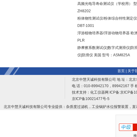
高频光电导寿命测试仪（学校用） 
ZH8202
粉体物性测试仪/粉体综合特性测定仪
DBT-1001
浮游植物培养器/浮游动物培养器 欧洲
PLR
静摩擦系数测试仪|数字式测滑仪|防
仪|防滑仪 美国 型号：ASM825A
首页
|
关于
北京中慧天诚科技有限公司 地 址：北京
电 话：010-89942170，89942167 手 
技术支持：
化工仪器网
ICP备:
京ICP备10
京ICP备10021477号-5
北京中慧天诚科技有限公司专业提供：杂质度过滤机，工业锅炉水位报警装置，直
推