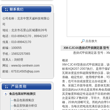
公司名称：北京中慧天诚科技有限公
司
地址：北京市石景山区城通街26号
电话：010-89942170，89942167
点击放大
传真：010-89942170
邮编：100055
XM-CJC4X悬掛式甲烷测定器 型号：
悬掛式甲烷测定器 型号：XM-
手机：15652257065
联系人：刘经理
概述
XM-CJC4X型悬挂式甲烷测定器，
网址：www.bj-centrwin.com
标准AQ6207-2007执行。是用于
邮箱：675314505@qq.com
瓦斯浓度监控和超限报警的仪器，该
准确、稳定性好、使用维护简单，可
查，也可吊挂或放置定点自动监测，
角、采掘工作面等使用。是群体瓦斯
该仪器的zui大特点是采用长寿命高
食品包装材料检测仪
其灵敏度和稳定性远远优于目前的便
次是采用2.3”数码管，字符大、亮
食品包装残氧仪
确，20米内清晰可见。而机内自带3.6
食品安快速分析仪
电池，当每次把电池充满后该仪器在