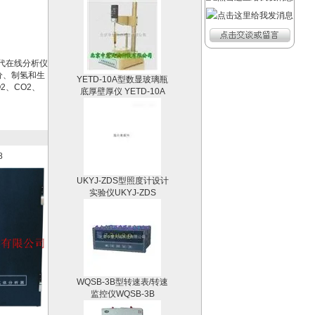
一代在线分析仪
YETD-10A型数显玻璃瓶
分、制氢和生
底厚壁厚仪 YETD-10A
2、CO2、
8
UKYJ-ZDS型照度计设计
实验仪UKYJ-ZDS
WQSB-3B型转速表/转速
监控仪WQSB-3B