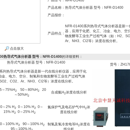
产品型号：
NFR-D1400
产品名称：
热导式气体分析器 型号：NFR-D1400
产品报价：
NFR-01400系列热导式气体分析器是新
器，应用于化肥、化工、冶金、电力、空
产品特点：
物发酵等工业生产过程气体（如：H2、SO
Ar、NH3、Cl2等）浓度在线分析。
点击放大
400热导式气体分析器 型号：NFR-D1400
的详细资料：
热导式气体分析器 型号：NFR-D1400
货号：ZH17
400系列热导式气体分析器是新一代在线分析仪器，应用于化
冶金、电力、空分、制氢和生物发酵等工业生产过程气体
SO2、CO2、Ar、NH3、Cl2等）浓度在线分析。
35～75%H
50～80%H
20
2
2
合成氨H
浓度在线分析
2
～50%H
2
0～2% H
0～10% H
0～
氮保护气及电石炉气中H
浓
2
2
2
15% H
0～25% H
度在线分析
2
2
60～100% H
90～100% H
制氢及氢冷发电等H
浓度在
2
2
2
95～100% H
线分析