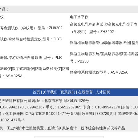
产品：
仪
电子水平仪
高频光电导寿命测试仪/高频光电导少子寿
寿命测试仪（学校用） 型号：ZH8202
（学校用） 型号：ZH8202
试仪/粉体综合特性测定仪 型号：DBT-
浮游植物培养器/浮游动物培养器 欧洲 型
浮游生物培养系统/藻类培养器/微藻培养器
养器/浮游动物培养器 欧洲 型号：PLR
号：PB250
测试仪|数字式测滑仪|防滑系数检测仪|防滑
静摩擦系数测试仪型号：ASM825A
号：ASM825A
首页
|
关于我们
|
联系我们
|
在线留言
|
人才招聘
慧天诚科技有限公司 地 址：北京市石景山区城通街26号
10-89942170，89942167 手 机：15652257065 传 真： 010-89942170 邮 编：10
持：
化工仪器网
ICP备:
京ICP备10021477号-5
访问数量统计739729共计
管理登陆
Go
10021477号-5
机，工业锅炉水位报警装置，直读式矿浆浓度计，粉体综合特性测试仪等产品