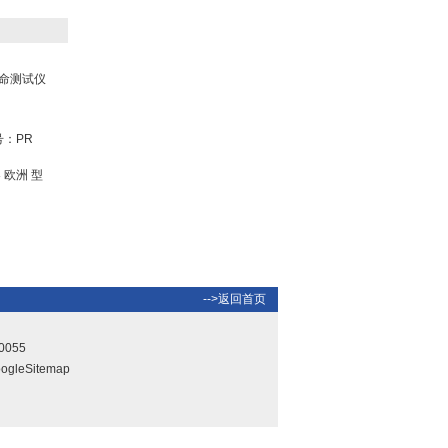
WQSB-3B型转速表/转速
命测试仪
监控仪WQSB-3B
号：PR
 欧洲 型
煤层瓦斯含量快速测定仪|
煤层气流含量测定仪型
号：CMQK/CHP50M
-->返回首页
0055
ogleSitemap
浮游植物培养器/浮游动物
培养器 欧洲 型号：PLR