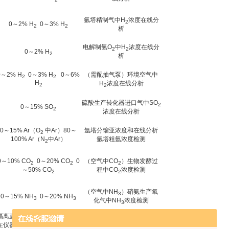
2
氩塔精制气中H
浓度在线分
2
0～2% H
0～3% H
2
2
析
电解制氢O
中H
浓度在线分
2
2
0～2% H
2
析
0～2% H
0～3% H
0～6%
（需配抽气泵）环境空气中
2
2
H
H
浓度在线分析
2
2
硫酸生产转化器进口气中SO
2
0～15% SO
2
浓度在线分析
0～15% Ar（O
中Ar）80～
氩塔分馏亚浓度和在线分析
2
氩塔粗氩浓度检测
100% Ar（N
中Ar）
2
0～10% CO
0～20% CO
0
（空气中CO
）生物发酵过
2
2
2
～50% CO
程中CO
浓度检测
2
2
（空气中NH
）硝氨生产氧
3
0～15% NH
0～20% NH
3
3
化气中NH
浓度检测
3
直流4-20 mA（ 或0-10 mA）
在仪器量程范围内设定上、下限报警；