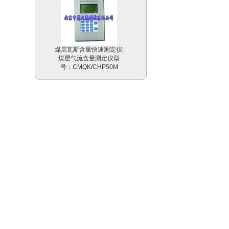
煤层瓦斯含量快速测定仪|
煤层气流含量测定仪型
号：CMQK/CHP50M
浮游植物培养器/浮游动物
培养器 欧洲 型号：PLR
静摩擦系数测试仪|数字式
测滑仪|防滑系数检测仪|
防滑仪 美国 型号：
ASM825A