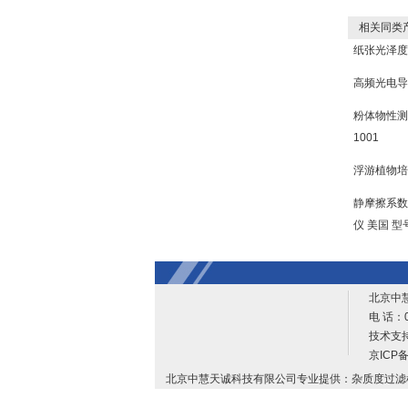
相关同类
纸张光泽度
高频光电导
粉体物性测
1001
浮游植物培
静摩擦系数
仪 美国 型
北京中
电 话：0
技术支
京ICP备
北京中慧天诚科技有限公司专业提供：杂质度过滤