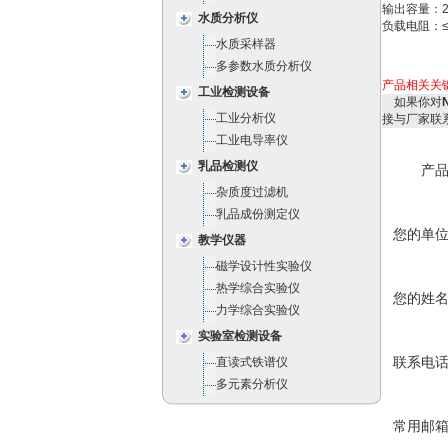
输出容量：264
水质分析仪
负载电阻：≤
水质采样器
多参数水质分析仪
产品相关关
工业检测设备
如果你对
工业分析仪
接与厂家联
工业电导率仪
乳品检测仪
产
杂质度过滤机
乳品成份测定仪
您的单
教学仪器
磁学设计性实验仪
热学综合实验仪
您的姓
力学综合实验仪
实验室检测设备
联系电
直读式铁谱仪
多元素分析仪
常用邮