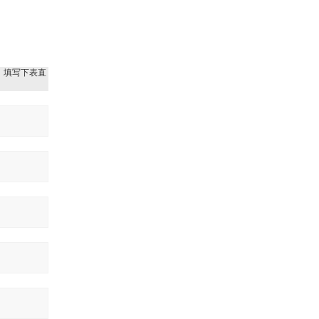
，填写下表直
地下电缆探测仪
荧光灯
液体比热容测定仪
UKHY-2