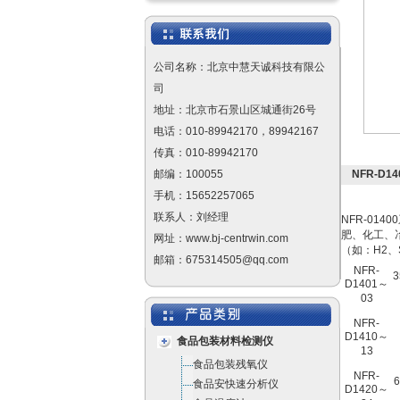
公司名称：北京中慧天诚科技有限公
司
地址：北京市石景山区城通街26号
电话：010-89942170，89942167
传真：010-89942170
邮编：100055
NFR-D1
手机：15652257065
联系人：刘经理
NFR-01
肥、化工、
网址：www.bj-centrwin.com
（如：H2、
邮箱：675314505@qq.com
NFR-
D1401～
03
NFR-
D1410～
食品包装材料检测仪
13
食品包装残氧仪
NFR-
食品安快速分析仪
D1420～