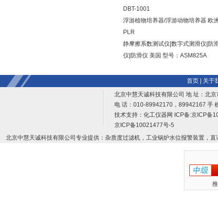
DBT-1001
浮游植物培养器/浮游动物培养器 欧洲
PLR
静摩擦系数测试仪|数字式测滑仪|防
仪|防滑仪 美国 型号：ASM825A
首页
|
关于
北京中慧天诚科技有限公司 地 址：北京
电 话：010-89942170，89942167 手 
技术支持：
化工仪器网
ICP备:
京ICP备10
京ICP备10021477号-5
北京中慧天诚科技有限公司专业提供：杂质度过滤机，工业锅炉水位报警装置，直
推