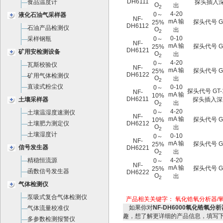
DH6111
食品温度计
探头插入深
O
出
2
4-20
0～
液化石油气采样器
NF-
mA 输
探头代号 GT
25%
DH6112
石油产品检测仪
O
出
2
0-10
采样钢瓶
0～
NF-
mA 输
探头代号 GT
25%
DH6121
矿用安检测设备
O
出
2
4-20
0～
瓦斯校验仪
NF-
mA 输
探头代号 GT
25%
DH6122
矿用气体检测仪
O
出
2
直读式粉尘仪
0-10
0～
探头代号 GT-
NF-
mA 输
10%
DH6211
土壤采样器
探头插入深
O
出
2
4-20
0～
土壤温湿度速测仪
NF-
mA 输
探头代号 GT
10%
土壤肥力测定仪
DH6212
O
出
2
土壤湿度计
0-10
0～
NF-
mA 输
探头代号 GT
25%
信号发生器
DH6221
O
出
2
精稳恒流源
4-20
0～
NF-
mA 输
探头代号 GT
25%
函数信号发生器
DH6222
O
出
2
气体检测仪
泵吸式复合气体检测仪
产品相关关键字：
氧化锆氧分析器/氧
如果你对
NF-DH6000氧化锆氧分
气体流量校准仪
趣，想了解更详细的产品信息，填写
多参数检测报警仪