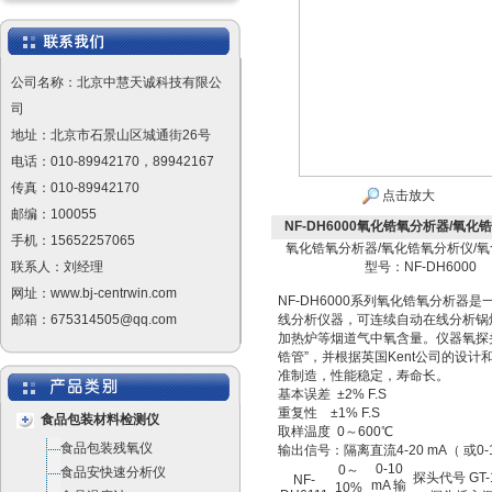
公司名称：北京中慧天诚科技有限公
司
地址：北京市石景山区城通街26号
电话：010-89942170，89942167
传真：010-89942170
点击放大
邮编：100055
NF-DH6000氧化锆氧分析器/氧化
手机：15652257065
氧化锆氧分析器/氧化锆氧分析仪/
联系人：刘经理
型号：NF-DH6000
网址：www.bj-centrwin.com
NF-DH6000系列氧化锆氧分析器
邮箱：675314505@qq.com
线分析仪器，可连续自动在线分析锅
加热炉等烟道气中氧含量。仪器氧探
锆管”，并根据英国Kent公司的设计
准制造，性能稳定，寿命长。
基本误差 ±2% F.S
重复性 ±1% F.S
食品包装材料检测仪
取样温度 0～600℃
食品包装残氧仪
输出信号：隔离直流4-20 mA（ 或0-1
0-10
0～
食品安快速分析仪
探头代号 GT-
NF-
mA 输
10%