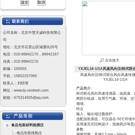
公司名称：北京中慧天诚科技有限公
司
地址：北京市石景山区城通街26号
电话：010-89942170，89942167
点击放大
传真：010-89942170
邮编：100055
YXJEL16-1/1A风速风向仪/杯式联
风速风向仪/杯式联合风向风速传感
手机：15652257065
YXJEL16-1/1A
联系人：刘经理
产
品
简
介
:
网址：www.bj-centrwin.com
杯式联合风向风速传感器，由风速、
邮箱：675314505@qq.com
两部分组成，应用于气象、环保、交
领域。
特点
输入、输出端过载保护
选配加热系统，可仪器在-50℃环境
采用迷宫式结构设计，抵御风沙等恶
食品包装材料检测仪
参数
食品包装残氧仪
测量范围：风速0.3 m/s～60m/s