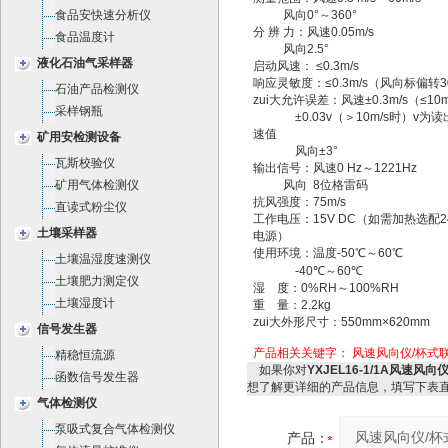
食品安快速分析仪
风向0°～360°
分 辨 力：风速0.05m/s
食品温度计
风向2.5°
液化石油气采样器
启动风速： ≤0.3m/s
响应灵敏度：≤0.3m/s（风向标偏转3
石油产品检测仪
zui大允许误差：风速±0.3m/s（≤10
采样钢瓶
±0.03v（＞10m/s时）v为
速值
矿用安检测设备
风向±3°
瓦斯校验仪
输出信号：风速0 Hz～1221Hz
矿用气体检测仪
风向 8位格雷码
抗风强度：75m/s
直读式粉尘仪
工作电压：15V DC（如需加热选配24V
土壤采样器
电源）
使用环境：温度-50℃～60℃
土壤温湿度速测仪
-40℃～60℃
土壤肥力测定仪
湿 度：0%RH～100%RH
土壤湿度计
重 量：2.2kg
zui大外形尺寸：550mm×620mm
信号发生器
产品相关关键字：
风速风向仪/杯式联合
精稳恒流源
如果你对
YXJEL16-1/1A风速风
函数信号发生器
想了解更详细的产品信息，填写下表
气体检测仪
泵吸式复合气体检测仪
产品：