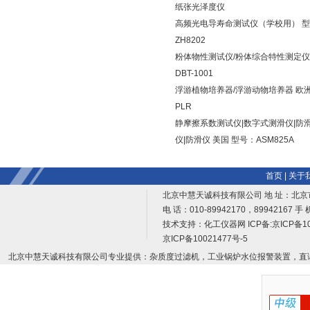
纸张光泽度仪
高频光电导寿命测试仪（学校用） 
ZH8202
粉体物性测试仪/粉体综合特性测定仪
DBT-1001
浮游植物培养器/浮游动物培养器 欧洲
PLR
静摩擦系数测试仪|数字式测滑仪|防
仪|防滑仪 美国 型号：ASM825A
首页
|
关于
北京中慧天诚科技有限公司 地 址：北京
电 话：010-89942170，89942167 手 
技术支持：
化工仪器网
ICP备:
京ICP备10
京ICP备10021477号-5
北京中慧天诚科技有限公司专业提供：杂质度过滤机，工业锅炉水位报警装置，直