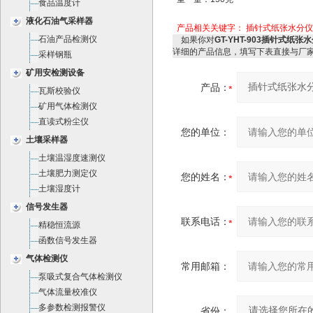
食品温度计
液化石油气采样器
产品相关关键字：
插针式纸张水分仪/式
石油产品检测仪
如果你对
GT-YHT-903插针式纸张
详细的产品信息，填写下表直接与厂
采样钢瓶
矿用安检测设备
产品：
瓦斯校验仪
矿用气体检测仪
直读式粉尘仪
您的单位：
土壤采样器
土壤温湿度速测仪
土壤肥力测定仪
您的姓名：
土壤湿度计
信号发生器
联系电话：
精稳恒流源
函数信号发生器
气体检测仪
常用邮箱：
泵吸式复合气体检测仪
气体流量校准仪
多参数检测报警仪
省份：