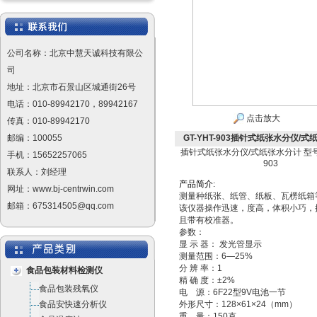
公司名称：北京中慧天诚科技有限公
司
地址：北京市石景山区城通街26号
电话：010-89942170，89942167
点击放大
传真：010-89942170
邮编：100055
GT-YHT-903插针式纸张水分仪/式纸
插针式纸张水分仪/式纸张水分计 型号：
手机：15652257065
903
联系人：刘经理
产
品
简
介
:
网址：www.bj-centrwin.com
测量种纸张、纸管、纸板、瓦楞纸箱
邮箱：675314505@qq.com
该仪器操作迅速，度高，体积小巧，
且带有校准器。
参数：
显 示 器： 发光管显示
测量范围：6—25%
分 辨 率：1
食品包装材料检测仪
精 确 度：±2%
食品包装残氧仪
电 源：6F22型9V电池一节
食品安快速分析仪
外形尺寸：128×61×24（mm）
重 量：150克