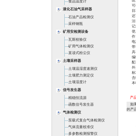
统
食品温度计
可
液化石油气采样器
目
还
石油产品检测仪
法
采样钢瓶
记
使
矿用安检测设备
作
瓦斯校验仪
电
矿用气体检测仪
带
具
直读式粉尘仪
编
土壤采样器
配
外
土壤温湿度速测仪
标
土壤肥力测定仪
含
土壤湿度计
本
信号发生器
产
精稳恒流源
如果
函数信号发生器
的产
气体检测仪
泵吸式复合气体检测仪
气体流量校准仪
多参数检测报警仪