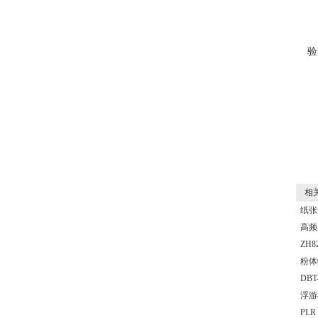
验
相关
纸张
高频
ZH8
粉体
DBT-
浮游
PLR