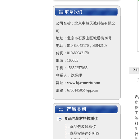
公司名称：北京中慧天诚科技有限公
司
地址：北京市石景山区城通街26号
电话：010-89942170，89942167
传真：010-89942170
邮编：100055
手机：15652257065
ZJ
联系人：刘经理
网址：www.bj-centrwin.com
邮箱：675314505@qq.com
产
病
疫
工
等
食品包装材料检测仪
料
食品包装残氧仪
生
食品安快速分析仪
计