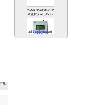
WQSB-3B型转速表/转
速监控仪WQSB-3B
煤层瓦斯含量快速测定
仪|煤层气流含量测定仪
型号：CMQK/CHP50M
更详细
浮游植物培养器/浮游动
物培养器 欧洲 型号：
PLR