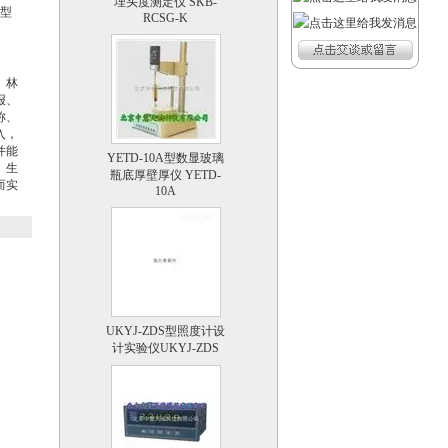
 型
、林
报、
称、
入，
YETD-10A型数显玻璃
并能
瓶底厚壁厚仪 YETD-
、生
10A
而实
UKYJ-ZDS型照度计设
计实验仪UKYJ-ZDS