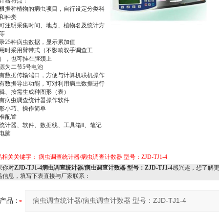
计器特点：
根据种植物的病虫项目，自行设定分类科
和种类
可注明采集时间、地点、植物名及统计方
等
录25种病虫数据，显示累加值
用时采用臂带式（不影响双手调查工
），也可挂在脖颈上
源为二节5号电池
有数据传输端口，方便与计算机联机操作
有数据导出功能，可对利用病虫数据进行
辑、按需生成种图形（表）
有病虫调查统计器操作软件
形小巧、操作简单
准配置
统计器、软件、数据线、工具箱Ⅱ、笔记
电脑
品相关关键字：
病虫调查统计器/病虫调查计数器 型号：ZJD-TJ1-4
你对
ZJD-TJ1-4病虫调查统计器/病虫调查计数器 型号：ZJD-TJ1-4
感兴趣，想了解
品信息，填写下表直接与厂家联系：
产品：