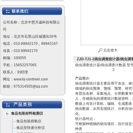
公司名称：北京中慧天诚科技有限公
司
地址：北京市石景山区城通街26号
电话：010-89942170，89942167
点击放大
传真：010-89942170
邮编：100055
ZJD-TJ1-2病虫调查统计器/病虫调查
手机：15652257065
病虫调查统计器/病虫调查计数器 型号：Z
2
联系人：刘经理
产
品
简
介
:
网址：www.bj-centrwin.com
病虫调查统计器主要应用于农业、林
邮箱：675314505@qq.com
领域的病虫预测、预报、预警、研究
有昆虫名称、采集地点、分类数量等
入，存储病虫的调查统计数据资料，
数据上传至计算机，编辑、生成图表
病虫数据，从而实现统计、分析自动
食品包装材料检测仪
化。
统计器特点：
食品包装残氧仪
可根据种植物的病虫项目，自行设定
食品安快速分析仪
种类