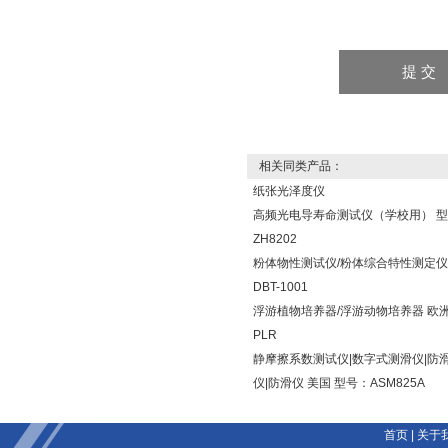
相关同类产品：
纸张光泽度仪
高频光电导寿命测试仪（学校用） 
ZH8202
粉体物性测试仪/粉体综合特性测定仪
DBT-1001
浮游植物培养器/浮游动物培养器 欧洲
PLR
静摩擦系数测试仪|数字式测滑仪|防
仪|防滑仪 美国 型号：ASM825A
首页
|
关于