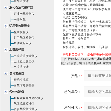
还可注明采集时间、地点、植物名及
食品温度计
记录25种病虫数据，显示累加值
液化石油气采样器
使用时采用臂带式（不影响双手调查
可挂在脖颈上
石油产品检测仪
电源为二节5号电池
采样钢瓶
带有数据传输端口，方便与计算机联
矿用安检测设备
具有数据导出功能，可对利用病虫数
辑、按需生成种图形（表）
瓦斯校验仪
配有病虫调查统计器操作软件
矿用气体检测仪
外形小巧、操作简单
标准配置
直读式粉尘仪
含统计器、软件、数据线、工具包Ⅰ
土壤采样器
产品相关关键字：
病虫调查统计器/病虫
土壤温湿度速测仪
如果你对
ZJD-TJ1-2病虫调查统计
土壤肥力测定仪
的产品信息，填写下表直接与厂家联
土壤湿度计
信号发生器
产品：
精稳恒流源
函数信号发生器
您的单位：
气体检测仪
泵吸式复合气体检测仪
气体流量校准仪
您的姓名：
多参数检测报警仪