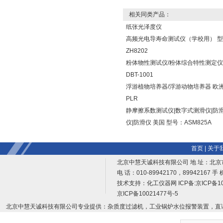
相关同类产品：
纸张光泽度仪
高频光电导寿命测试仪（学校用） 
ZH8202
粉体物性测试仪/粉体综合特性测定仪
DBT-1001
浮游植物培养器/浮游动物培养器 欧洲
PLR
静摩擦系数测试仪|数字式测滑仪|防
仪|防滑仪 美国 型号：ASM825A
首页
|
关于
北京中慧天诚科技有限公司 地 址：北京
电 话：010-89942170，89942167 手 
技术支持：
化工仪器网
ICP备:
京ICP备10
京ICP备10021477号-5
北京中慧天诚科技有限公司专业提供：杂质度过滤机，工业锅炉水位报警装置，直