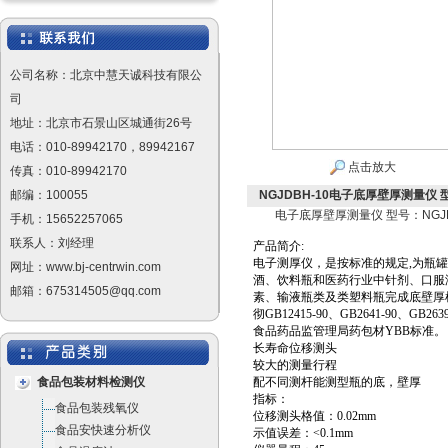
公司名称：北京中慧天诚科技有限公
司
地址：北京市石景山区城通街26号
电话：010-89942170，89942167
点击放大
传真：010-89942170
邮编：100055
NGJDBH-10电子底厚壁厚测量仪 型
电子底厚壁厚测量仪 型号：NGJD
手机：15652257065
联系人：刘经理
产
品
简
介
:
电子测厚仪，是按标准的规定,为瓶罐
网址：www.bj-centrwin.com
酒、饮料瓶和医药行业中针剂、口服
邮箱：675314505@qq.com
素、输液瓶类及类塑料瓶完成底壁厚
彻GB12415-90、GB2641-90、GB26
食品药品监管理局药包材YBB标准。
长寿命位移测头
较大的测量行程
食品包装材料检测仪
配不同测杆能测型瓶的底，壁厚
指标：
食品包装残氧仪
位移测头格值：0.02mm
食品安快速分析仪
示值误差：<0.1mm