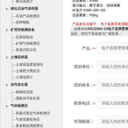
仪器量程：45mm
食品温度计
显示输出：数字显示，连续测量
液化石油气采样器
外形尺寸600×400×260
仪器重量：约6kg
石油产品检测仪
采样钢瓶
产品相关关键字：
电子底厚壁厚测量仪
如果你对
NGJDBH-10电子底厚壁厚
矿用安检测设备
信息，填写下表直接与厂家联系：
瓦斯校验仪
矿用气体检测仪
产品：
直读式粉尘仪
土壤采样器
土壤温湿度速测仪
您的单位：
土壤肥力测定仪
土壤湿度计
信号发生器
您的姓名：
精稳恒流源
函数信号发生器
联系电话：
气体检测仪
泵吸式复合气体检测仪
气体流量校准仪
常用邮箱：
多参数检测报警仪