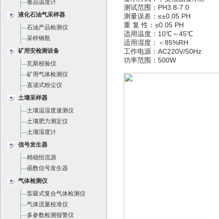
食品温度计
测试范围：PH3.8-7.0
液化石油气采样器
测量误差：≤±0.05 PH
重 复 性：≤0.05 PH
石油产品检测仪
适用温度：10℃～45℃
采样钢瓶
适用湿度：＜85%RH
矿用安检测设备
工作电源：AC220V/50Hz
功率范围：500W
瓦斯校验仪
矿用气体检测仪
直读式粉尘仪
土壤采样器
土壤温湿度速测仪
土壤肥力测定仪
土壤湿度计
信号发生器
精稳恒流源
函数信号发生器
气体检测仪
泵吸式复合气体检测仪
气体流量校准仪
多参数检测报警仪