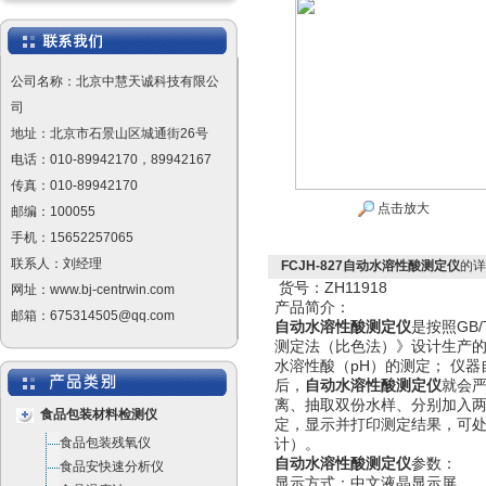
公司名称：北京中慧天诚科技有限公
司
地址：北京市石景山区城通街26号
电话：010-89942170，89942167
传真：010-89942170
点击放大
邮编：100055
手机：15652257065
联系人：刘经理
FCJH-827自动水溶性酸测定仪
的详
货号：ZH11918
网址：www.bj-centrwin.com
产品简介：
邮箱：675314505@qq.com
自动水溶性酸测定仪
是按照GB/
测定法（比色法）》设计生产
水溶性酸（pH）的测定； 仪
后，
自动水溶性酸测定仪
就会
离、抽取双份水样、分别加入两
食品包装材料检测仪
定，显示并打印测定结果，可处
食品包装残氧仪
计）。
自动水溶性酸测定仪
参数：
食品安快速分析仪
显示方式：中文液晶显示屏