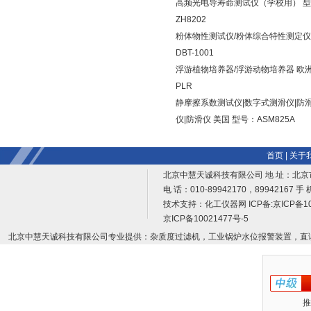
高频光电导寿命测试仪（学校用） 
ZH8202
粉体物性测试仪/粉体综合特性测定仪
DBT-1001
浮游植物培养器/浮游动物培养器 欧洲
PLR
静摩擦系数测试仪|数字式测滑仪|防
仪|防滑仪 美国 型号：ASM825A
首页
|
关于
北京中慧天诚科技有限公司 地 址：北京
电 话：010-89942170，89942167 手 
技术支持：
化工仪器网
ICP备:
京ICP备10
京ICP备10021477号-5
北京中慧天诚科技有限公司专业提供：杂质度过滤机，工业锅炉水位报警装置，直
推