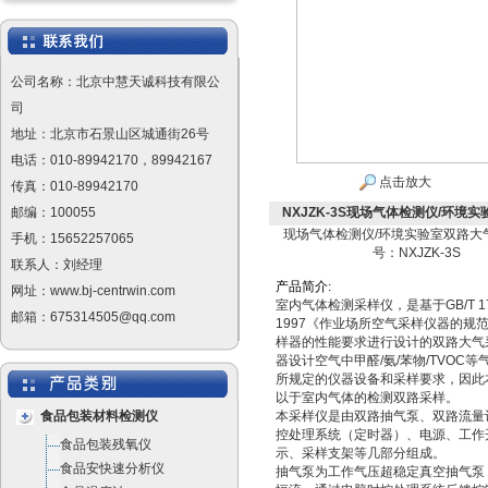
公司名称：北京中慧天诚科技有限公
司
地址：北京市石景山区城通街26号
电话：010-89942170，89942167
点击放大
传真：010-89942170
邮编：100055
NXJZK-3S现场气体检测仪/环境实
现场气体检测仪/环境实验室双路大
手机：15652257065
号：NXJZK-3S
联系人：刘经理
产
品
简
介
:
网址：www.bj-centrwin.com
室内气体检测采样仪，是基于GB/T 17
邮箱：675314505@qq.com
1997《作业场所空气采样仪器的规
样器的性能要求进行设计的双路大气
器设计空气中甲醛/氨/苯物/TVOC
所规定的仪器设备和采样要求，因此
以于室内气体的检测双路采样。
食品包装材料检测仪
本采样仪是由双路抽气泵、双路流量
控处理系统（定时器）、电源、工作
食品包装残氧仪
示、采样支架等几部分组成。
食品安快速分析仪
抽气泵为工作气压超稳定真空抽气泵