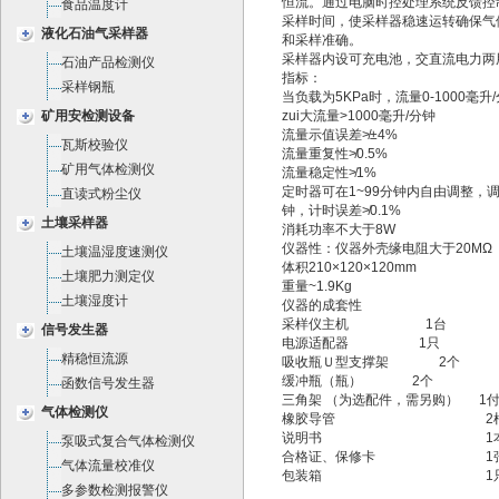
恒流。通过电脑时控处理系统反馈控
食品温度计
采样时间，使采样器稳速运转确保气
液化石油气采样器
和采样准确。
采样器内设可充电池，交直流电力两
石油产品检测仪
指标：
采样钢瓶
当负载为5KPa时，流量0-1000毫升
矿用安检测设备
zui大流量>1000毫升/分钟
流量示值误差≯±4%
瓦斯校验仪
流量重复性≯0.5%
矿用气体检测仪
流量稳定性≯1%
定时器可在1~99分钟内自由调整，
直读式粉尘仪
钟，计时误差≯0.1%
土壤采样器
消耗功率不大于8W
仪器性：仪器外壳缘电阻大于20MΩ
土壤温湿度速测仪
体积210×120×120mm
土壤肥力测定仪
重量~1.9Kg
土壤湿度计
仪器的成套性
采样仪主机 1台
信号发生器
电源适配器 1只
精稳恒流源
吸收瓶Ｕ型支撑架 2个
缓冲瓶（瓶） 2个
函数信号发生器
三角架 （为选配件，需另购） 1
气体检测仪
橡胶导管 2
说明书 1
泵吸式复合气体检测仪
合格证、保修卡 1
气体流量校准仪
包装箱 1
多参数检测报警仪