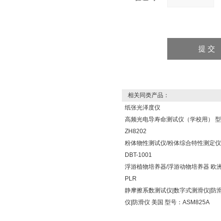
相关同类产品：
纸张光泽度仪
高频光电导寿命测试仪（学校用） 
ZH8202
粉体物性测试仪/粉体综合特性测定仪
DBT-1001
浮游植物培养器/浮游动物培养器 欧洲
PLR
静摩擦系数测试仪|数字式测滑仪|防
仪|防滑仪 美国 型号：ASM825A