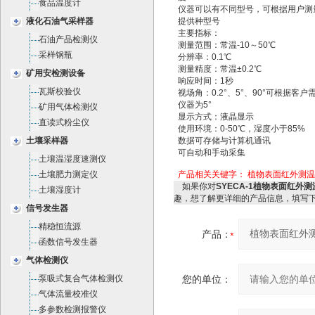
食品温度计
仪器可以有不同型号，可根据用户测
液化石油气采样器
提供种型号
主要指标：
石油产品检测仪
测量范围：常温-10～50℃
采样钢瓶
分辨率：0.1℃
测量精度：常温±0.2℃
矿用安检测设备
响应时间：1秒
瓦斯校验仪
视场角：0.2°、5°、90°可根据客
仪器为5°
矿用气体检测仪
显示方式：液晶显示
直读式粉尘仪
使用环境：0-50℃，湿度小于85%
土壤采样器
数据可存储与计算机通讯
可自动和手动采集
土壤温湿度速测仪
土壤肥力测定仪
产品相关关键字：
植物表面红外测温仪
如果你对
SYECA-1植物表面红外测
土壤湿度计
趣，想了解更详细的产品信息，填写
信号发生器
精稳恒流源
产品：
函数信号发生器
气体检测仪
泵吸式复合气体检测仪
您的单位：
气体流量校准仪
多参数检测报警仪