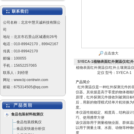
公司名称：北京中慧天诚科技有限公
司
地址：北京市石景山区城通街26号
电话：010-89942170，89942167
传真：010-89942170
点击放大
邮编：100055
SYECA-1植物表面红外测温仪/红外
手机：15652257065
植物表面红外测温仪/红外土壤测温仪
联系人：刘经理
定仪 型号：SYECA-1
网址：www.bj-centrwin.com
产
品
简
介
邮箱：675314505@qq.com
红外测温仪是一种红外探测元件的
仪器。其依据是高于零度的物体都能
原理，红外探测元件接收到被测目标
后，用新的物理模式经单片机转换为
度。
本仪器性能稳定、精度高，结构设计
食品包装材料检测仪
巧、使用携带方便
食品包装残氧仪
该仪器除用于测量植物业面、群体温
以用于测量土壤、水面、动物等种物
食品安快速分析仪
度