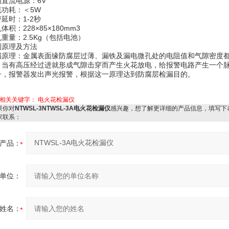
内直流电源：6V
流功耗：＜5W
延时：1-2秒
体积：228×85×180mm3
重量：2.5Kg（包括电池）
测原理及方法
漏原理：金属表面缘防腐层过薄、漏铁及漏电微孔处的电阻值和气隙密度
，当有高压经过进就形成气隙击穿而产生火花放电，给报警电路产生一个
号，报警器发出声光报警，根据这一原理达到防腐层检漏目的。
相关关键字：
电火花检漏仪
你对
NTWSL-3NTWSL-3A电火花检漏仪
感兴趣，想了解更详细的产品信息，填写下
家联系：
产品：
单位：
姓名：