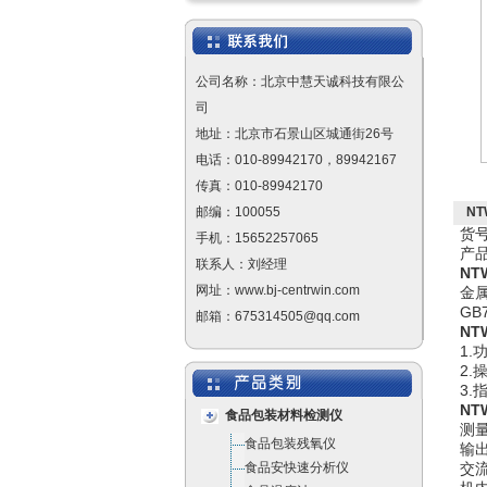
公司名称：北京中慧天诚科技有限公
司
地址：北京市石景山区城通街26号
电话：010-89942170，89942167
传真：010-89942170
邮编：100055
NT
货号
手机：15652257065
产品
联系人：刘经理
NT
网址：www.bj-centrwin.com
金
GB
邮箱：675314505@qq.com
NT
1.
2
3
NT
食品包装材料检测仪
测量
食品包装残氧仪
输出
食品安快速分析仪
交流