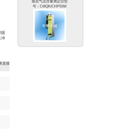
号：CMQK/CHP50M
都很
脉冲
浮游植物培养器/浮游动物
培养器 欧洲 型号：PLR
表直接
静摩擦系数测试仪|数字式
测滑仪|防滑系数检测仪|
防滑仪 美国 型号：
ASM825A
地下电缆探测仪