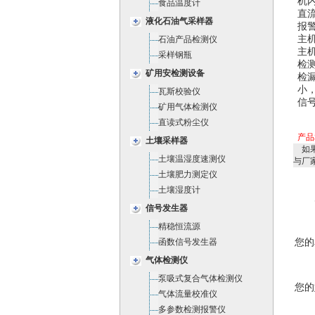
机
食品温度计
直
液化石油气采样器
报警
主机
石油产品检测仪
主机
采样钢瓶
检
矿用安检测设备
检
小
瓦斯校验仪
信
矿用气体检测仪
直读式粉尘仪
产品
土壤采样器
如果
土壤温湿度速测仪
与厂
土壤肥力测定仪
土壤湿度计
信号发生器
精稳恒流源
您的
函数信号发生器
气体检测仪
泵吸式复合气体检测仪
您的
气体流量校准仪
多参数检测报警仪