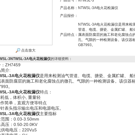
产品型号：
NTWSL-3
产品名称：
NTWSL-3A电火花检漏仪
产品报价：
NTWSL-3A电火花检漏仪是用来检
管道、电缆、搪瓷、金属贮罐、 船
产品特点：
属表面防腐层的施工和老化腐蚀点
孔、气隙的一种检测设备。该仪器
GB7993。
点击放大
WSL-3NTWSL-3A电火花检漏仪
的详细资料：
：ZH7459
简介:
WSL-3A电火花检漏仪
是用来检测油气管道、电缆、搪瓷、金属贮罐、 船
属表面防腐层的施工和老化腐蚀点的微孔、气隙的一种检测设备。该仪器
7993。
WSL-3A电火花检漏仪
特点：
功耗低，体积小, 重量轻
.操作简单，直观方便等特点
.指针表头指示输出电压和电源电压。
WSL-3A电火花检漏仪
主要指标
范围：0.03-3.50mm
高压：0.50-20.0KV
供电电压：220V±5