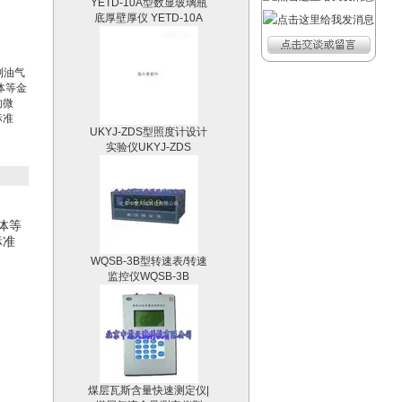
底厚壁厚仪 YETD-10A
测油气
体等金
的微
UKYJ-ZDS型照度计设计
标准
实验仪UKYJ-ZDS
体等
标准
WQSB-3B型转速表/转速
监控仪WQSB-3B
煤层瓦斯含量快速测定仪|
煤层气流含量测定仪型