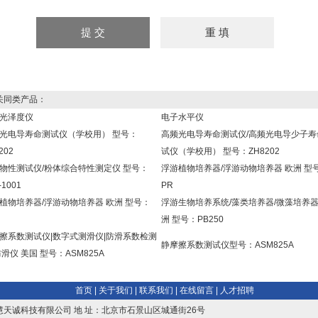
同类产品：
光泽度仪
电子水平仪
光电导寿命测试仪（学校用） 型号：
高频光电导寿命测试仪/高频光电导少子寿
202
试仪（学校用） 型号：ZH8202
物性测试仪/粉体综合特性测定仪 型号：
浮游植物培养器/浮游动物培养器 欧洲 型
-1001
PR
植物培养器/浮游动物培养器 欧洲 型号：
浮游生物培养系统/藻类培养器/微藻培养器
洲 型号：PB250
擦系数测试仪|数字式测滑仪|防滑系数检测
静摩擦系数测试仪型号：ASM825A
防滑仪 美国 型号：ASM825A
首页
|
关于我们
|
联系我们
|
在线留言
|
人才招聘
慧天诚科技有限公司 地 址：北京市石景山区城通街26号