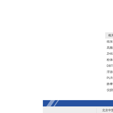
相关
纸张
高频
ZH8
粉体
DBT
浮游
PLR
静摩
仪|
北京中