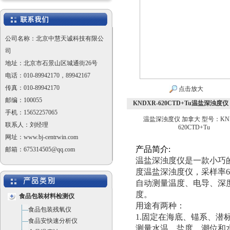
公司名称：北京中慧天诚科技有限公
司
地址：北京市石景山区城通街26号
电话：010-89942170，89942167
传真：010-89942170
点击放大
邮编：100055
KNDXR-620CTD+Tu温盐深浊度仪 
手机：15652257065
温盐深浊度仪 加拿大 型号：KND
联系人：刘经理
620CTD+Tu
网址：www.bj-centrwin.com
产
品
简
介
:
邮箱：675314505@qq.com
温盐深浊度仪是一款小巧
度温盐深浊度仪，采样率6
自动测量温度、电导、深
度。
食品包装材料检测仪
用途有两种：
食品包装残氧仪
1.固定在海底、锚系、潜
食品安快速分析仪
测量水温、盐度、潮位和