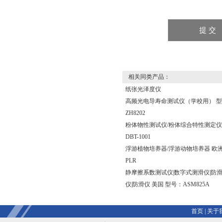
相关同类产品：
纸张光泽度仪
高频光电导寿命测试仪（学校用） 
ZH8202
粉体物性测试仪/粉体综合特性测定仪
DBT-1001
浮游植物培养器/浮游动物培养器 欧洲
PLR
静摩擦系数测试仪|数字式测滑仪|防
仪|防滑仪 美国 型号：ASM825A
首页
|
关于