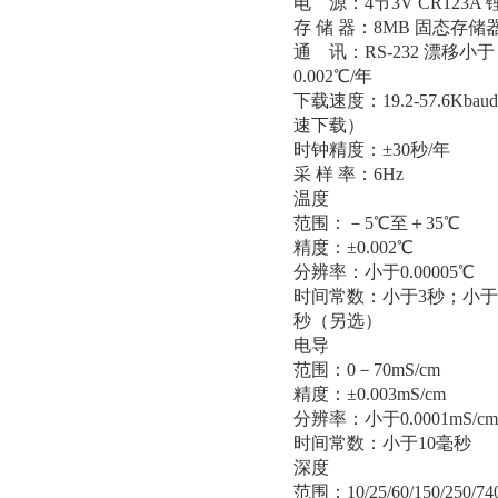
电 源：4节3V CR123A
存 储 器：8MB 固态存储
通 讯：RS-232 漂移小于
0.002℃/年
下载速度：19.2-57.6Kba
速下载）
时钟精度：±30秒/年
采 样 率：6Hz
温度
范围：－5℃至＋35℃
精度：±0.002℃
分辨率：小于0.00005℃
时间常数：小于3秒；小于
秒（另选）
电导
范围：0－70mS/cm
精度：±0.003mS/cm
分辨率：小于0.0001mS/cm
时间常数：小于10毫秒
深度
范围：10/25/60/150/250/74