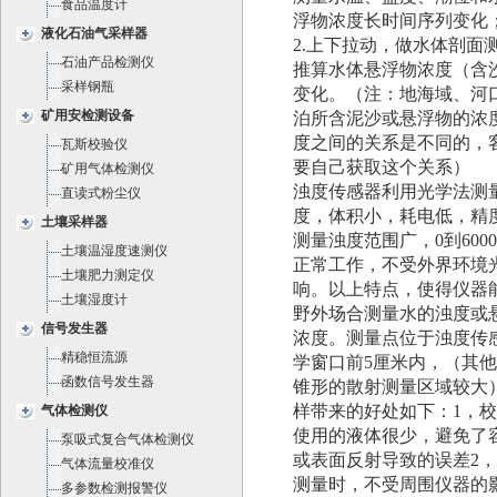
食品温度计
浮物浓度长时间序列变化
液化石油气采样器
2.上下拉动，做水体剖面
石油产品检测仪
推算水体悬浮物浓度（含
采样钢瓶
变化。（注：地海域、河
矿用安检测设备
泊所含泥沙或悬浮物的浓
度之间的关系是不同的，
瓦斯校验仪
要自己获取这个关系）
矿用气体检测仪
浊度传感器利用光学法测
直读式粉尘仪
度，体积小，耗电低，精
土壤采样器
测量浊度范围广，0到600
土壤温湿度速测仪
正常工作，不受外界环境
土壤肥力测定仪
响。以上特点，使得仪器
土壤湿度计
野外场合测量水的浊度或
信号发生器
浓度。测量点位于浊度传
精稳恒流源
学窗口前5厘米内，（其
函数信号发生器
锥形的散射测量区域较大
样带来的好处如下：1，
气体检测仪
使用的液体很少，避免了
泵吸式复合气体检测仪
或表面反射导致的误差2
气体流量校准仪
测量时，不受周围仪器的
多参数检测报警仪