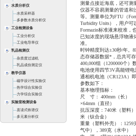
测量点接近海底，还可测
水质分析仪
仪器不容易测量的管道和
水质采样器
等。测量单位为FTU（Forma
多参数水质分析仪
Turbidity Units），用户
工业检测设备
Formazin标准液来校准，
工业分析仪
已知浓度的现场悬浮物液
工业电导率仪
准。
时钟精度到达±30秒/年。8
乳品检测仪
态存储器数据*，总共可
杂质度过滤机
400,000组（1200000个
乳品成份测定仪
电池使用四节3V高能锂电
教学仪器
通相机电池（CR123A）
磁学设计性实验仪
参数如下：
热学综合实验仪
基本物理指标：
力学综合实验仪
尺 寸： 400mm（长）
实验室检测设备
×64mm（直径）
抗压深度：740米（塑料）6
直读式铁谱仪
米（钛合金）
多元素分析仪
重量（塑料外壳）：1259
气中），389克（水中）