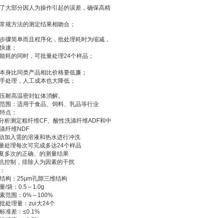
了大部分因人为操作引起的误差，确保高精
常规方法的测定结果相吻合；
步骤简单而且程序化，批处理耗时为缩减，
快速；
能耗的同时，可批量处理24个样品；
本身比同类产品相比价格要低廉；
手处理，人工成本也大降低；
压耐高温密封缸体消解。
范围：适用于食品、饲料、乳品等行业
特点：
可分析测定粗纤维CF、酸性洗涤纤维ADF和中
涤纤维NDF
自动加入需的溶液和热水进行冲洗
批量处理每次可完成多达24个样品
重复多次的正确、的测量结果
微机控制，排除人为因素的干扰
：
结构：25μm孔隙三维结构
/袋：0.5～1.0g
素范围：0%～100%
批处理量：zui大24个
标准差：≤0.1%