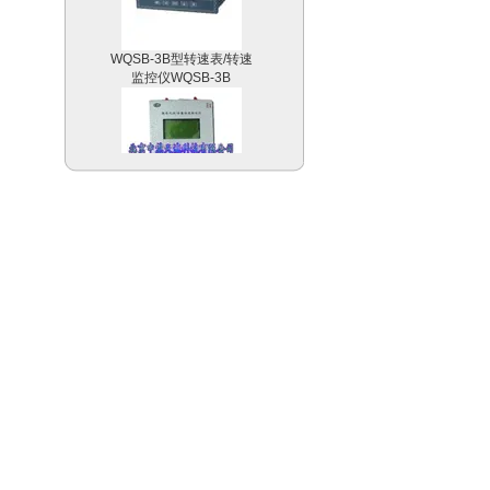
WQSB-3B型转速表/转速
监控仪WQSB-3B
煤层瓦斯含量快速测定仪|
煤层气流含量测定仪型
号：CMQK/CHP50M
浮游植物培养器/浮游动物
培养器 欧洲 型号：PLR