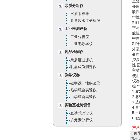
重复
水质分析仪
处理
酸性
水质采样器
中性
多参数水质分析仪
粗纤
平均
工业检测设备
酸性
工业分析仪
中性
工业电导率仪
粗纤
外型
乳品检测仪
处理
控温
杂质度过滤机
性 
乳品成份测定仪
主材
教学仪器
使用
仪器
磁学设计性实验仪
操作
热学综合实验仪
1.
力学综合实验仪
2.
3.
实验室检测设备
4.
5.
直读式铁谱仪
6.
多元素分析仪
产品
如果
信息