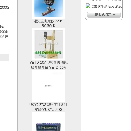
000i
埋头度测定仪 SKB-
RCSG-K
测定，
性洗涤
试剂和
YETD-10A型数显玻璃瓶
底厚壁厚仪 YETD-10A
UKYJ-ZDS型照度计设计
实验仪UKYJ-ZDS