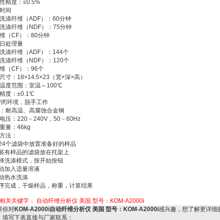
性精度：≤0.5%
时间
洗涤纤维（ADF）：60分钟
洗涤纤维（NDF）：75分钟
维（CF）：80分钟
日处理量
洗涤纤维（ADF）：144个
洗涤纤维（NDF）：120个
维（CF）：96个
尺寸：18×14.5×23（宽×深×高）
温度范围：室温～100℃
精度：±0.1℃
密闭环境，脱手工作
：耐高温、高腐蚀合金钢
电压：220－240V，50－60Hz
重量：46kg
方法：
在24个滤袋中放置准备好的样品
将装有样品的滤袋放在托架上
选择洗涤模式，按开始按钮
自动加入适量溶液
自动热水洗涤
程序完成，干燥样品，称重，计算结果
相关关键字：
自动纤维分析仪 美国 型号：KOM-A2000i
你对
KOM-A2000i自动纤维分析仪 美国 型号：KOM-A2000i
感兴趣，想了解更详细
，填写下表直接与厂家联系：