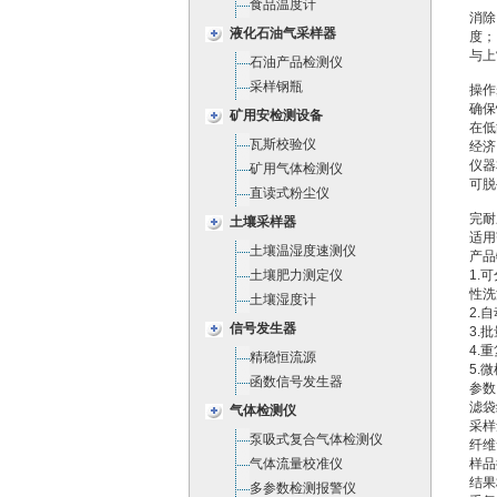
食品温度计
消除
液化石油气采样器
度；
与上
石油产品检测仪
采样钢瓶
操作
确保
矿用安检测设备
在低
瓦斯校验仪
经济
仪器
矿用气体检测仪
可脱
直读式粉尘仪
完耐
土壤采样器
适用
土壤温湿度速测仪
产品
土壤肥力测定仪
1.
性洗
土壤湿度计
2.
信号发生器
3.
4.
精稳恒流源
5.
函数信号发生器
参数
滤袋
气体检测仪
采样量
泵吸式复合气体检测仪
纤维
气体流量校准仪
样品
结果
多参数检测报警仪