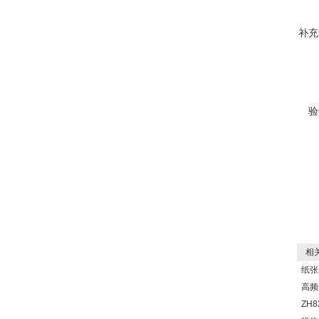
补充
验
相关
纸张
高频
ZH8