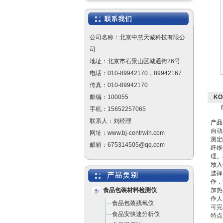
公司名称：北京中慧天诚科技有限公
司
地址：北京市石景山区城通街26号
电话：010-89942170，89942167
传真：010-89942170
邮编：100055
KO
手机：15652257065
联系人：刘经理
产
品
自动
网址：www.bj-centrwin.com
测定
邮箱：675314505@qq.com
纤维
理。
放入
选择
作，
食品包装材料检测仪
加热
作人
食品包装残氧仪
可完
食品安快速分析仪
特点