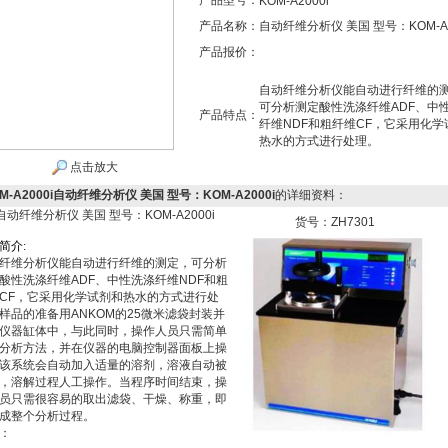
产品型号：
KOM-A2000i
产品名称：
自动纤维分析仪 美国 型号：KOM-A2
产品报价：
自动纤维分析仪能自动进行纤维的
可分析测定酸性洗涤纤维ADF、中
产品特点：
纤维NDF和粗纤维CF，它采用化学
热水的方式进行处理。
点击放大
M-A2000i自动纤维分析仪 美国 型号：KOM-A2000i
的详细资料：
自动纤维分析仪 美国 型号：KOM-A2000i
货号：ZH7301
简
介
:
纤维分析仪能自动进行纤维的测定，可分析
酸性洗涤纤维ADF、中性洗涤纤维NDF和粗
CF，它采用化学试剂和热水的方式进行处
样品的准备用ANKOM的25微米滤袋封装并
仪器缸体中，与此同时，操作人员只需简单
分析方法，并在仪器的电脑控制器面板上操
该系统会自动加入适量的溶剂，溶液自动被
，溶解过程人工操作。当程序时间结束，操
员只需很容易的取出滤袋、干燥、称重，即
成整个分析过程。
：