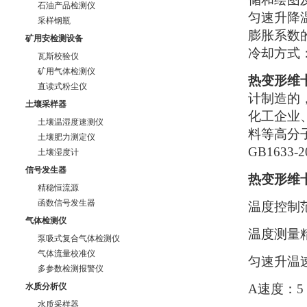
石油产品检测仪
匀速升降
采样钢瓶
膨胀系数
矿用安检测设备
冷却方式
瓦斯校验仪
矿用气体检测仪
热变形维
直读式粉尘仪
计制造的，并
土壤采样器
化工企业
土壤温湿度速测仪
料等高分
土壤肥力测定仪
GB1633
土壤湿度计
信号发生器
热变形维
精稳恒流源
函数信号发生器
温度控制范
气体检测仪
温度测量精
泵吸式复合气体检测仪
气体流量校准仪
匀速升温
多参数检测报警仪
水质分析仪
A速度：5 ±
水质采样器