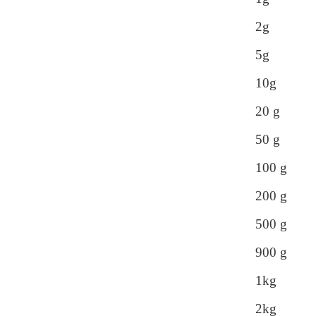
2g 
5g 
10g
20 g
50 g
100 
200 
500 
900 
1kg
2kg