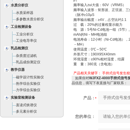
p）
频率输入zui大值：60V（VRMS）
水质分析仪
频率输入波形：矩形波、正弦波、三
水质采样器
（脉冲≥10μS
多参数水质分析仪
频率输出幅度：≥4V，占空比约1:1
过 载：20%的过量程显示能力
工业检测设备
电 源：5号Ni-Cd电池一组（5节）,
工业分析仪
mAh的Ni－MH电池组
电池寿命：12小时（Ni-Cd电池），2
工业电导率仪
－MH）
乳品检测仪
使用温度：0℃～50℃
外形尺寸：190X95X40mm
杂质度过滤机
环境湿度：≤90%相对湿度，结露
乳品成份测定仪
重 量：380克（含电池）
教学仪器
产品相关关键字：
手持式信号发生校验仪
磁学设计性实验仪
如果你对
WJFXZ-4000手持式信号
品信息，填写下表直接与厂家联系：
热学综合实验仪
力学综合实验仪
实验室检测设备
产品：
直读式铁谱仪
多元素分析仪
您的单位：