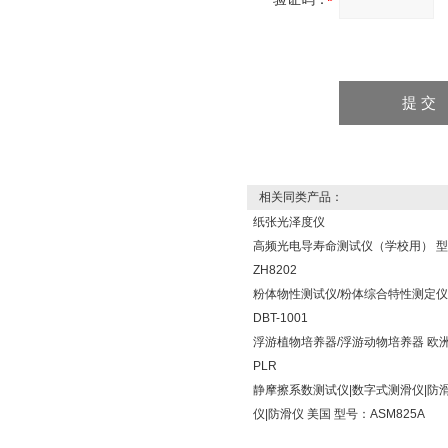
相关同类产品：
纸张光泽度仪
高频光电导寿命测试仪（学校用） 
ZH8202
粉体物性测试仪/粉体综合特性测定仪
DBT-1001
浮游植物培养器/浮游动物培养器 欧洲
PLR
静摩擦系数测试仪|数字式测滑仪|防
仪|防滑仪 美国 型号：ASM825A