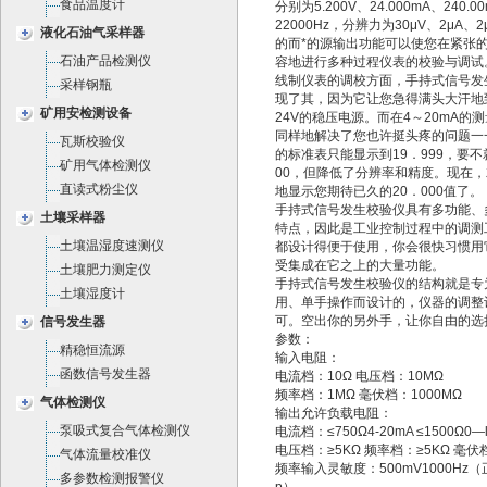
食品温度计
分别为5.200V、24.000mA、240.0
22000Hz，分辨力为30μV、2μA、2μ
液化石油气采样器
的而*的源输出功能可以使您在紧张
石油产品检测仪
容地进行多种过程仪表的校验与调试
线制仪表的调校方面，手持式信号发
采样钢瓶
现了其，因为它让您急得满头大汗地
矿用安检测设备
24V的稳压电源。而在4～20mA的
同样地解决了您也许挺头疼的问题一
瓦斯校验仪
的标准表只能显示到19．999，要不
矿用气体检测仪
00，但降低了分辨率和精度。现在
直读式粉尘仪
地显示您期待已久的20．000值了。
手持式信号发生校验仪具有多功能、
土壤采样器
特点，因此是工业控制过程中的调测
土壤温湿度速测仪
都设计得便于使用，你会很快习惯用
受集成在它之上的大量功能。
土壤肥力测定仪
手持式信号发生校验仪的结构就是专
土壤湿度计
用、单手操作而设计的，仪器的调整
可。空出你的另外手，让你自由的选
信号发生器
参数：
精稳恒流源
输入电阻：
函数信号发生器
电流档：10Ω 电压档：10MΩ
频率档：1MΩ 毫伏档：1000MΩ
气体检测仪
输出允许负载电阻：
泵吸式复合气体检测仪
电流档：≤750Ω4-20mA ≤1500Ω0—
电压档：≥5KΩ 频率档：≥5KΩ 毫伏
气体流量校准仪
频率输入灵敏度：500mV1000Hz（
多参数检测报警仪