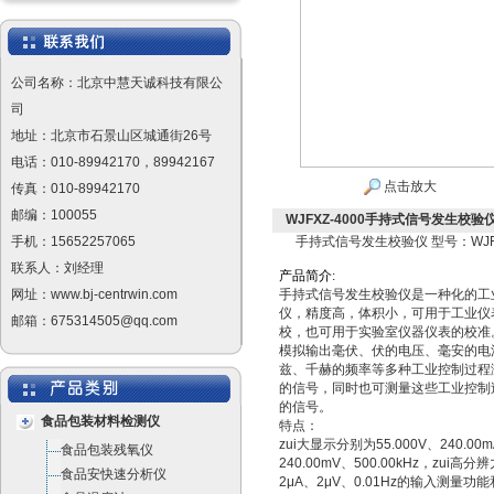
公司名称：北京中慧天诚科技有限公
司
地址：北京市石景山区城通街26号
电话：010-89942170，89942167
点击放大
传真：010-89942170
邮编：100055
WJFXZ-4000手持式信号发生校验仪 
手机：15652257065
手持式信号发生校验仪 型号：WJFX
联系人：刘经理
产
品
简
介
:
网址：www.bj-centrwin.com
手持式信号发生校验仪是一种化的工
仪，精度高，体积小，可用于工业仪
邮箱：675314505@qq.com
校，也可用于实验室仪器仪表的校准
模拟输出毫伏、伏的电压、毫安的电
兹、千赫的频率等多种工业控制过程
的信号，同时也可测量这些工业控制
的信号。
食品包装材料检测仪
特点：
zui大显示分别为55.000V、240.00
食品包装残氧仪
240.00mV、500.00kHz，zui高分
食品安快速分析仪
2μA、2μV、0.01Hz的输入测量功能