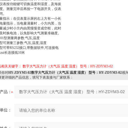
2仪表按功能键可切换温度和湿度，及海拔
度。测量完毕后再按一下电源开关，仪表
闭。
量指示：在仪表显示屏的右上方有一小长
电量指示，当电量满量时，小方内黑，当
量减少时小方内由黑慢慢变成空框，此时
及时换电池，以免影响大气测量准确度。
:01型测量两参数:气压,温度
2型可测量三参数:气压,温度,湿度
2型可带RS232接口,带数据软件,可连接电
,zui长连接线10米
品相关关键字：
数字大气压力计（大气压 温度 湿度） 型号：HY-ZDYM3-02
你对
HY-ZDYM3-02数字大气压力计（大气压 温度 湿度） 型号：HY-ZDYM3-02
感
解更详细的产品信息，填写下表直接与厂家联系：
产品：
单位：