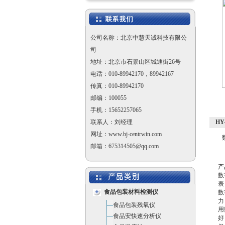
公司名称：北京中慧天诚科技有限公
司
地址：北京市石景山区城通街26号
电话：010-89942170，89942167
传真：010-89942170
邮编：100055
手机：15652257065
联系人：刘经理
HY
网址：www.bj-centrwin.com
邮箱：675314505@qq.com
产
数
表
食品包装材料检测仪
数
力
食品包装残氧仪
用
食品安快速分析仪
好