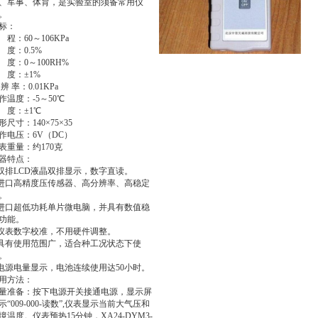
、军事、体育，是实验室的须备常用仪
。
标：
 程：60～106KPa
 度：0.5%
 度：0～100RH%
 度：±1%
 辨 率：0.01KPa
作温度：-5～50℃
 度：±1℃
形尺寸：140×75×35
作电压：6V（DC）
表重量：约170克
器特点：
.双排LCD液晶双排显示，数字直读。
.进口高精度压传感器、高分辨率、高稳定
。
.进口超低功耗单片微电脑，并具有数值稳
功能。
.仪表数字校准，不用硬件调整。
.具有使用范围广，适合种工况状态下使
。
.电源电量显示，电池连续使用达50小时。
用方法：
量准备：按下电源开关接通电源，显示屏
示“009-000-读数”,仪表显示当前大气压和
境温度。仪表预热15分钟，XA24-DYM3-