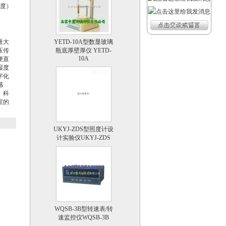
湿度）
YETD-10A型数显玻璃
瓶底厚壁厚仪 YETD-
量大
10A
压传
便直
湿度
字化
感
、科
室的
UKYJ-ZDS型照度计设
：
计实验仪UKYJ-ZDS
WQSB-3B型转速表/转
速监控仪WQSB-3B