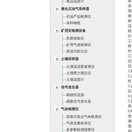
保
食品温度计
表
液化石油气采样器
指
量
石油产品检测仪
精
采样钢瓶
湿
矿用安检测设备
精
分
瓦斯校验仪
工
矿用气体检测仪
精
外
直读式粉尘仪
工
土壤采样器
仪
仪
土壤温湿度速测仪
1
土壤肥力测定仪
2
土壤湿度计
性
3
信号发生器
定
精稳恒流源
4
5
函数信号发生器
用
气体检测仪
6
使
泵吸式复合气体检测仪
测
气体流量校准仪
显
多参数检测报警仪
环