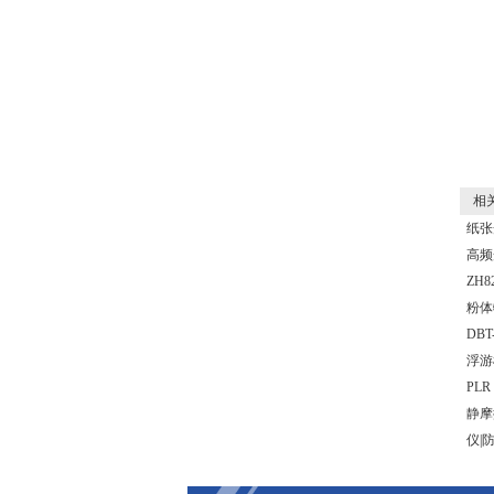
相关
纸张
高频
ZH8
粉体
DBT-
浮游
PLR
静摩
仪|