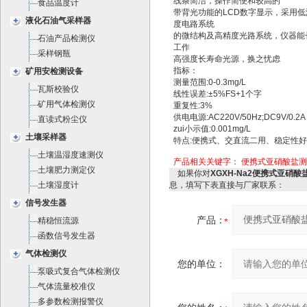
线条简洁，操作简便和较高的
食品温度计
带背光功能的LCD数字显示，采用低
液化石油气采样器
度电路系统
的微结构及高精度光路系统，仪器能
石油产品检测仪
工作
采样钢瓶
高强度长寿命光源，换之忧虑
指标：
矿用安检测设备
测量范围:0-0.3mg/L
瓦斯校验仪
线性误差:±5%FS+1个字
矿用气体检测仪
重复性:3%
供电电源:AC220V/50Hz;DC9V/0.2A
直读式粉尘仪
zui小示值:0.001mg/L
土壤采样器
特点:便携式、交直流二用、稳定性好
土壤温湿度速测仪
产品相关关键字：
便携式亚硝酸盐测试
土壤肥力测定仪
如果你对
XGXH-Na2便携式亚硝酸盐
土壤湿度计
息，填写下表直接与厂家联系：
信号发生器
产品：
精稳恒流源
函数信号发生器
气体检测仪
您的单位：
泵吸式复合气体检测仪
气体流量校准仪
多参数检测报警仪