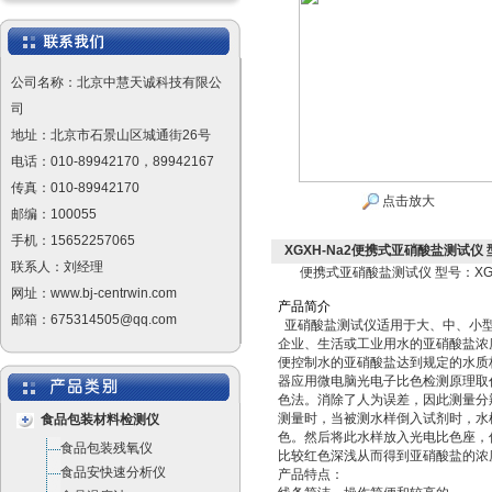
公司名称：北京中慧天诚科技有限公
司
地址：北京市石景山区城通街26号
电话：010-89942170，89942167
传真：010-89942170
点击放大
邮编：100055
手机：15652257065
XGXH-Na2便携式亚硝酸盐测试仪 型
联系人：刘经理
便携式亚硝酸盐测试仪 型号：XGX
网址：www.bj-centrwin.com
产
品
简
介
邮箱：675314505@qq.com
亚硝酸盐测试仪适用于大、中、小
企业、生活或工业用水的亚硝酸盐浓
便控制水的亚硝酸盐达到规定的水质
器应用微电脑光电子比色检测原理取
色法。消除了人为误差，因此测量分
测量时，当被测水样倒入试剂时，水
食品包装材料检测仪
色。然后将此水样放入光电比色座，
食品包装残氧仪
比较红色深浅从而得到亚硝酸盐的浓
食品安快速分析仪
产品特点：