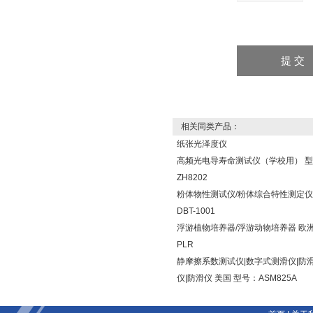
相关同类产品：
纸张光泽度仪
高频光电导寿命测试仪（学校用） 
ZH8202
粉体物性测试仪/粉体综合特性测定仪
DBT-1001
浮游植物培养器/浮游动物培养器 欧洲
PLR
静摩擦系数测试仪|数字式测滑仪|防
仪|防滑仪 美国 型号：ASM825A