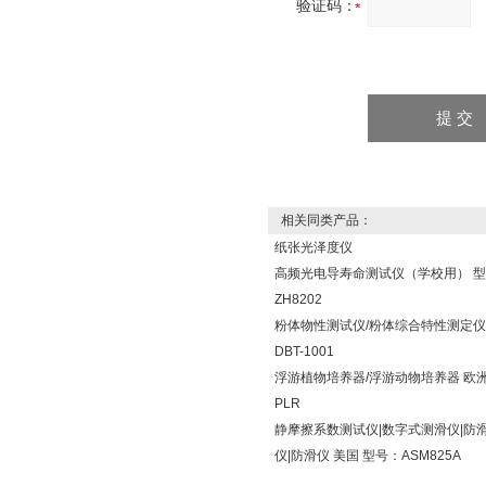
验证码：
相关同类产品：
纸张光泽度仪
高频光电导寿命测试仪（学校用） 
ZH8202
粉体物性测试仪/粉体综合特性测定仪
DBT-1001
浮游植物培养器/浮游动物培养器 欧洲
PLR
静摩擦系数测试仪|数字式测滑仪|防
仪|防滑仪 美国 型号：ASM825A