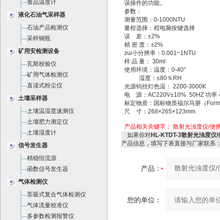
食品温度计
误操作的功能。
参数：
液化石油气采样器
测量范围：0-1000NTU
石油产品检测仪
量程选择：程电脑按键选择
误 差：±2%
采样钢瓶
精 密 度：±2%
矿用安检测设备
zui小分辨率：0.001~1NTU
样 品 量： 30ml
瓦斯校验仪
使用环境：温度：0-40°
矿用气体检测仪
湿度：≤80％RH
直读式粉尘仪
光源钨丝灯色温： 2200-3000K
电 源：AC220V±10% 50HZ 功率
土壤采样器
标定物质：国标物质福尔马肼（Forma
土壤温湿度速测仪
尺 寸：268×265×123mm
土壤肥力测定仪
产品相关关键字：
散射光浊度仪/便携式
土壤湿度计
如果你对
HL-KTDT-3散射光浊度仪
产品信息，填写下表直接与厂家联系
信号发生器
精稳恒流源
产品：
函数信号发生器
气体检测仪
泵吸式复合气体检测仪
您的单位：
气体流量校准仪
多参数检测报警仪