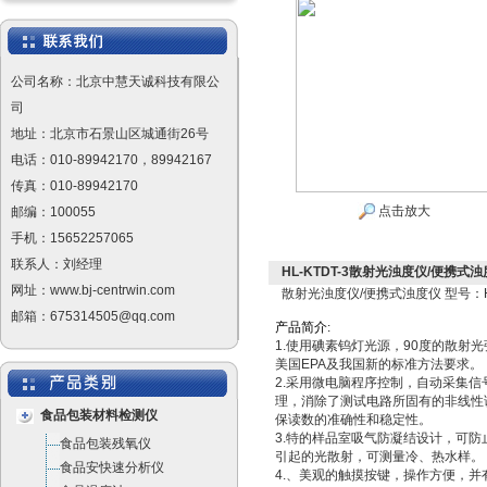
公司名称：北京中慧天诚科技有限公
司
地址：北京市石景山区城通街26号
电话：010-89942170，89942167
传真：010-89942170
点击放大
邮编：100055
手机：15652257065
联系人：刘经理
HL-KTDT-3散射光浊度仪/便携式浊度
网址：www.bj-centrwin.com
散射光浊度仪/便携式浊度仪 型号：HL
邮箱：675314505@qq.com
产
品
简
介
:
1.使用碘素钨灯光源，90度的散射
美国EPA及我国新的标准方法要求。
2.采用微电脑程序控制，自动采集信
理，消除了测试电路所固有的非线性
食品包装材料检测仪
保读数的准确性和稳定性。
3.特的样品室吸气防凝结设计，可防
食品包装残氧仪
引起的光散射，可测量冷、热水样。
食品安快速分析仪
4.、美观的触摸按键，操作方便，并