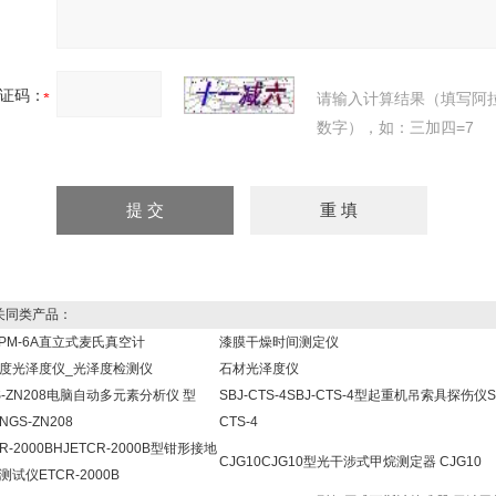
证码：
请输入计算结果（填写阿
数字），如：三加四=7
同类产品：
KPM-6A直立式麦氏真空计
漆膜干燥时间测定仪
度光泽度仪_光泽度检测仪
石材光泽度仪
S-ZN208电脑自动多元素分析仪 型
SBJ-CTS-4SBJ-CTS-4型起重机吊索具探伤仪S
GS-ZN208
CTS-4
R-2000BHJETCR-2000B型钳形接地
CJG10CJG10型光干涉式甲烷测定器 CJG10
测试仪ETCR-2000B