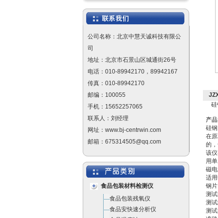
公司名称：北京中慧天诚科技有限公
司
地址：北京市石景山区城通街26号
电话：010-89942170，89942167
传真：010-89942170
邮编：100055
JZ
硅
手机：15652257065
联系人：刘经理
产
品
硅钢
网址：www.bj-centrwin.com
在原
邮箱：675314505@qq.com
的，
该仪
用单
磁电
适用
食品包装材料检测仪
钢片
测试
食品包装残氧仪
测试
食品安快速分析仪
测试