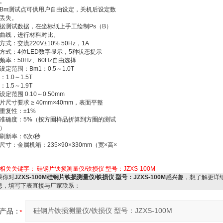
。
Bm测试点可供用户自由设定，关机后设定数
丢失。
据测试数据，在坐标纸上手工绘制Ps（B）
曲线，进行材料对比。
方式：交流220V±10% 50Hz，1A
方式：4位LED数字显示，5种状态提示
频率：50Hz、60Hz自由选择
设定范围：Bm1：0.5～1.0T
：1.0～1.5T
：1.5～1.9T
设定范围 0.10～0.50mm
片尺寸要求 ≥ 40mm×40mm，表面平整
重复性：±1%
准确度：5%（按方圈样品折算到方圈的测试
）
刷新率：6次/秒
尺寸：金属机箱：235×90×330mm（宽×高×
相关关键字：
硅钢片铁损测量仪/铁损仪 型号：JZXS-100M
你对
JZXS-100M硅钢片铁损测量仪/铁损仪 型号：JZXS-100M
感兴趣，想了解更详
息，填写下表直接与厂家联系：
产品：