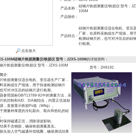
硅钢片铁损测量仪/铁损仪 型号：JZX
产品名称：
100M
产品报价：
硅钢片铁损测量仪适合电机、变压
厂家，在原料采购或生产现场，用
产品特点：
检测硅钢片的，也可对冲压后的硅
行检测。
点击放大
XS-100M硅钢片铁损测量仪/铁损仪 型号：JZXS-100M
的详细资料：
钢片铁损测量仪/铁损仪 型号：JZXS-100M
货号：ZH9192
简
介
:
片铁损测量仪适合电机、变压器生产厂家，
料采购或生产现场，用于快速检测硅钢片
也可对冲压后的硅钢片进行检测。
器参照国标GB/T13789-92中的测量方法，采
片机控制和A/D、D/A相结合，内置正弦波励
源，直接显示铁损Ps值（W/kg）。
于测量种厚度的冷轧取向、取向和热轧的硅
。
时保持磁通正弦，消除谐波影响。
结果不含铜损，确保铁损测量真实。
探头加入空气磁通补偿线圈，确保测试结果