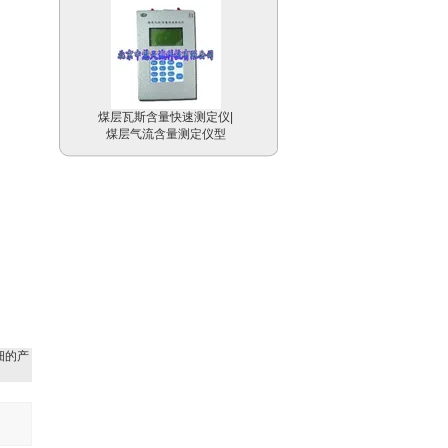
煤层瓦斯含量快速测定仪|
煤层气流含量测定仪型
号：CMQK/CHP50M
浮游植物培养器/浮游动物
培养器 欧洲 型号：PLR
细的产
静摩擦系数测试仪|数字式
测滑仪|防滑系数检测仪|
防滑仪 美国 型号：