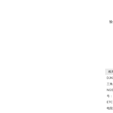
验
相关
DJ
三角
NG
号：N
ETC
电阻