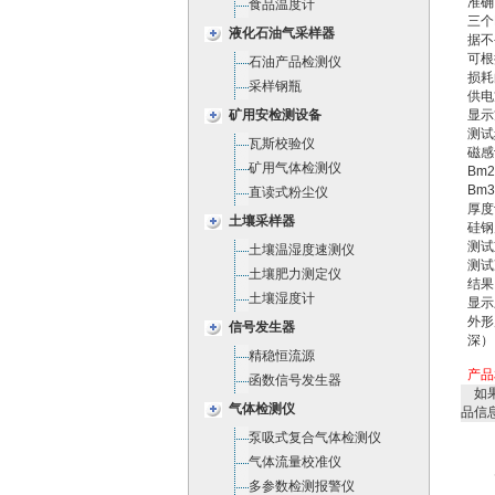
准确
食品温度计
三个
液化石油气采样器
据不
可根
石油产品检测仪
损耗
采样钢瓶
供电
矿用安检测设备
显示
测试
瓦斯校验仪
磁感
矿用气体检测仪
Bm2
Bm3
直读式粉尘仪
厚度
土壤采样器
硅钢
测试
土壤温湿度速测仪
测试
土壤肥力测定仪
结果
土壤湿度计
显示
外形
信号发生器
深）
精稳恒流源
产品
函数信号发生器
如果
气体检测仪
品信
泵吸式复合气体检测仪
气体流量校准仪
多参数检测报警仪