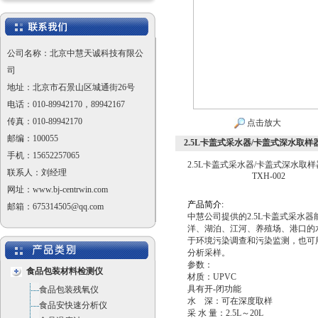
公司名称：北京中慧天诚科技有限公
司
地址：北京市石景山区城通街26号
电话：010-89942170，89942167
传真：010-89942170
点击放大
邮编：100055
2.5L卡盖式采水器/卡盖式深水取样器
手机：15652257065
2.5L卡盖式采水器/卡盖式深水取
联系人：刘经理
TXH-002
网址：www.bj-centrwin.com
产品简介
:
邮箱：675314505@qq.com
中慧公司提供的2.5L卡盖式采水器
洋、湖泊、江河、养殖场、港口的
于环境污染调查和污染监测，也可
分析采样。
参数：
食品包装材料检测仪
材质：UPVC
具有开-闭功能
食品包装残氧仪
水 深：可在深度取样
食品安快速分析仪
采 水 量：2.5L～20L