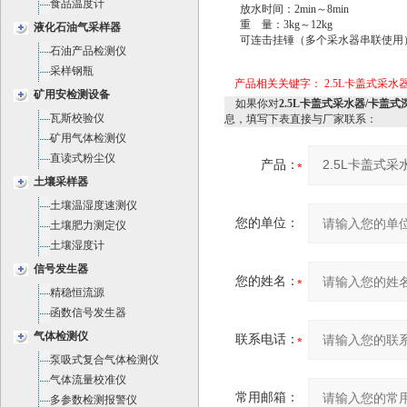
食品温度计
放水时间：2min～8min
重 量：3kg～12kg
液化石油气采样器
可连击挂锤（多个采水器串联使用
石油产品检测仪
采样钢瓶
产品相关关键字：
2.5L卡盖式采水
矿用安检测设备
如果你对
2.5L卡盖式采水器/卡盖式
瓦斯校验仪
息，填写下表直接与厂家联系：
矿用气体检测仪
直读式粉尘仪
产品：
土壤采样器
土壤温湿度速测仪
您的单位：
土壤肥力测定仪
土壤湿度计
信号发生器
您的姓名：
精稳恒流源
函数信号发生器
气体检测仪
联系电话：
泵吸式复合气体检测仪
气体流量校准仪
常用邮箱：
多参数检测报警仪