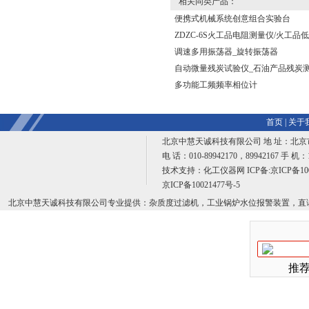
相关同类产品：
便携式机械系统创意组合实验台
ZDZC-6S火工品电阻测量仪/火工品
调速多用振荡器_旋转振荡器
自动微量残炭试验仪_石油产品残炭
多功能工频频率相位计
首页
|
关于
北京中慧天诚科技有限公司 地 址：北京
电 话：010-89942170，89942167 手 机：1
技术支持：
化工仪器网
ICP备:
京ICP备10
京ICP备10021477号-5
北京中慧天诚科技有限公司专业提供：杂质度过滤机，工业锅炉水位报警装置，直
推