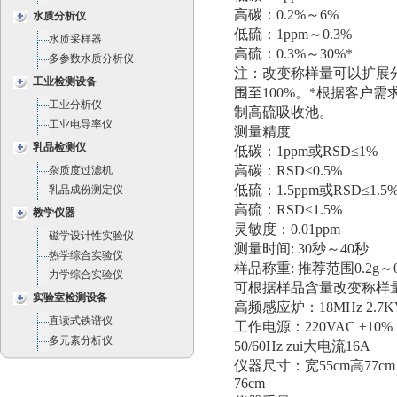
高碳：0.2%～6%
水质分析仪
低硫：1ppm～0.3%
水质采样器
高硫：0.3%～30%*
多参数水质分析仪
注：改变称样量可以扩展
工业检测设备
围至100%。*根据客户需
工业分析仪
制高硫吸收池。
工业电导率仪
测量精度
乳品检测仪
低碳：1ppm或RSD≤1%
高碳：RSD≤0.5%
杂质度过滤机
低硫：1.5ppm或RSD≤1.5
乳品成份测定仪
高硫：RSD≤1.5%
教学仪器
灵敏度：0.01ppm
磁学设计性实验仪
测量时间: 30秒～40秒
热学综合实验仪
样品称重: 推荐范围0.2g～0
力学综合实验仪
可根据样品含量改变称样
实验室检测设备
高频感应炉：18MHz 2.7K
直读式铁谱仪
工作电源：220VAC ±10%
多元素分析仪
50/60Hz zui大电流16A
仪器尺寸：宽55cm高77cm
76cm