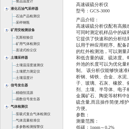
食品温度计
高速碳硫分析仪
液化石油气采样器
型号：GCS-3000
石油产品检测仪
产品介绍：
采样钢瓶
高速碳硫分析仪配有高频
矿用安检测设备
可同时测定机样品中的碳
瓦斯校验仪
它提供了快速和的分析结
矿用气体检测仪
以用于种应用程序。配备
直读式粉尘仪
的红外检测池，可以测量
和低含量的碳、硫浓度。
土壤采样器
外池的长度可以为优化量
土壤温湿度速测仪
制。 该分析仪能够快速准
土壤肥力测定仪
析钢、铸铁、合金、水泥
土壤湿度计
子、玻璃、石灰、橡胶、
信号发生器
剂、土壤、半导体、电子
精稳恒流源
金属矿石、陶瓷等材料中
函数信号发生器
硫含量,而且操作简便,维
气体检测仪
方便。
泵吸式复合气体检测仪
参数：
气体流量校准仪
测量范围：
多参数检测报警仪
低碳：1ppm～0.2%