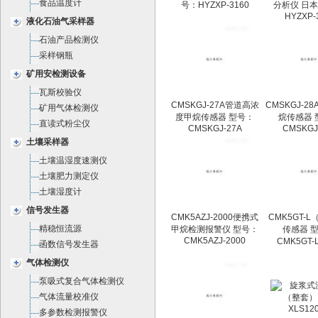
食品温度计
号：HYZXP-3160
分析仪 日本
HYZXP-3
液化石油气采样器
石油产品检测仪
采样钢瓶
矿用安检测设备
瓦斯校验仪
CMSKGJ-27A管道高浓
CMSKGJ-2
矿用气体检测仪
度甲烷传感器 型号：
烷传感器 
直读式粉尘仪
CMSKGJ-27A
CMSKGJ
土壤采样器
土壤温湿度速测仪
土壤肥力测定仪
土壤湿度计
信号发生器
CMK5AZJ-2000便携式
CMK5GT-
精稳恒流源
甲烷检测报警仪 型号：
传感器 
CMK5AZJ-2000
CMK5GT
函数信号发生器
气体检测仪
泵吸式复合气体检测仪
气体流量校准仪
多参数检测报警仪