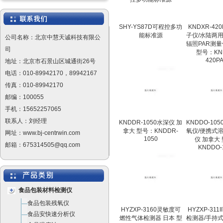
SHY-YS87D可程控多功
KNDXR-42
能标准源
子仪/水陆两
公司名称：北京中慧天诚科技有限公
辐照PAR测量
司
型号：KN
420P
地址：北京市石景山区城通街26号
电话：010-89942170，89942167
传真：010-89942170
邮编：100055
手机：15652257065
联系人：刘经理
KNDDR-1050水深仪 加
KNDDO-10
拿大 型号：KNDDR-
氧仪/便携式
网址：www.bj-centrwin.com
1050
仪 加拿大
邮箱：675314505@qq.com
KNDDO-
食品包装材料检测仪
食品包装残氧仪
HYZXP-3160灵敏度可
HYZXP-311
食品安快速分析仪
燃性气体检测器 日本 型
检测器/手持