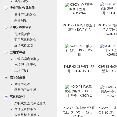
食品温度计
液化石油气采样器
石油产品检测仪
采样钢瓶
KG/DYI-A钠离子浓度计
KG/DY8-8
矿用安检测设备
型号：KG/DYI-A
子浓度计 
瓦斯校验仪
KG/DY8
矿用气体检测仪
直读式粉尘仪
土壤采样器
土壤温湿度速测仪
土壤肥力测定仪
KG/RHS-38酸度计 型
KG/R8S-4式
土壤湿度计
号：KG/RHS-38
型号：KG/R
信号发生器
精稳恒流源
函数信号发生器
气体检测仪
泵吸式复合气体检测仪
KG/DY-1笔式氧化还原
KG/WK-2
气体流量校准仪
电位（ORP）计 型号：
分析仪 型号：
多参数检测报警仪
KG/DY-1
20