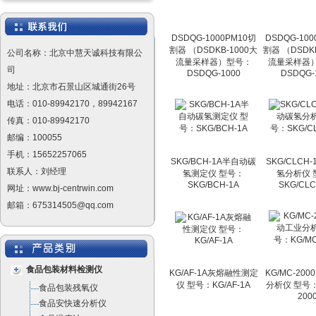
DSDQG-1000PM10切
DSDQG-100
割器 （DSDKB-1000大
割器 （DSDKB
公司名称：北京中慧天诚科技有限公
流量采样器）型号：
流量采样器）
司
DSDQG-1000
DSDQG-
地址：北京市石景山区城通街26号
电话：010-89942170，89942167
传真：010-89942170
邮编：100055
手机：15652257065
SKG/BCH-1A半自动碳
SKG/CLCH
联系人：刘经理
氢测定仪 型号：
氢分析仪 
SKG/BCH-1A
SKG/CLC
网址：www.bj-centrwin.com
邮箱：675314505@qq.com
食品包装材料检测仪
KG/AF-1A灰熔融性测定
KG/MC-20
仪 型号：KG/AF-1A
分析仪 型号：
食品包装残氧仪
200
食品安快速分析仪