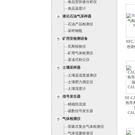
食品安快速分析仪
食品温度计
液化石油气采样器
石油产品检测仪
采样钢瓶
矿用安检测设备
NFC
瓦斯校验仪
色谱
矿用气体检测仪
直读式粉尘仪
土壤采样器
土壤温湿度速测仪
土壤肥力测定仪
土壤湿度计
信号发生器
NF-C
热导
精稳恒流源
函数信号发生器
CAL
气体检测仪
泵吸式复合气体检测仪
气体流量校准仪