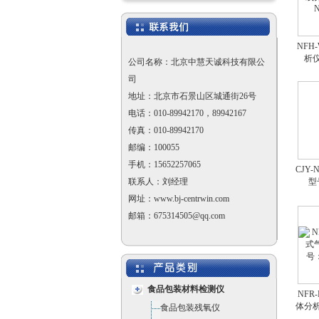
NFH
析仪
公司名称：北京中慧天诚科技有限公
司
地址：北京市石景山区城通街26号
电话：010-89942170，89942167
传真：010-89942170
邮编：100055
手机：15652257065
CJY
联系人：刘经理
型
网址：www.bj-centrwin.com
邮箱：675314505@qq.com
食品包装材料检测仪
NFR
体分析
食品包装残氧仪