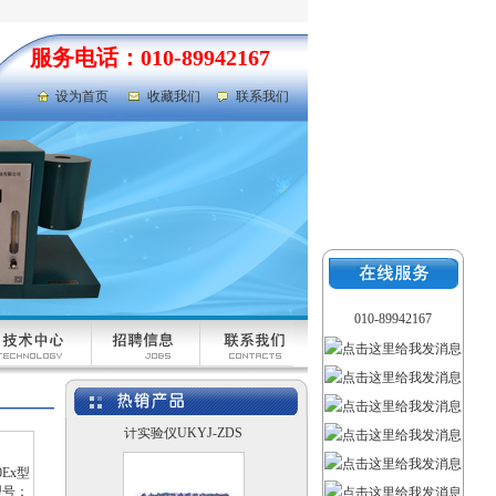
埋头度测定仪 SKB-
RCSG-K
服务电话：010-89942167
设为首页
收藏我们
联系我们
YETD-10A型数显玻璃
瓶底厚壁厚仪 YETD-
10A
010-89942167
UKYJ-ZDS型照度计设
计实验仪UKYJ-ZDS