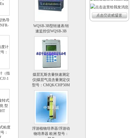
x型热导
WQSB-3B型转速表/转
FR-
速监控仪WQSB-3B
煤层瓦斯含量快速测定
度计（指
仪|煤层气流含量测定仪
JJ-1
型号：CMQK/CHP50M
浮游植物培养器/浮游动
旋转式粘度
物培养器 欧洲 型号：
型号：
PLR
T