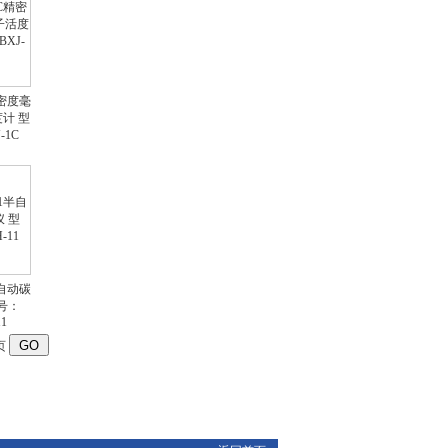
荧光灯
精密度毫
度计 型
-1C
液体比热容测定仪
UKHY-2
半自动碳
号：
11
埋头度测定仪 SKB-
RCSG-K
页