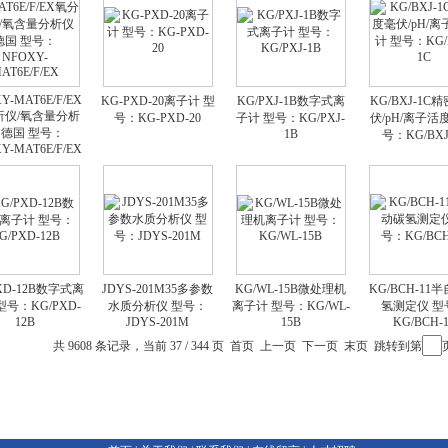
Y-MAT6E/F/EX
KG-PXD-20离子计 型
KG/PXJ-1B数字式离
KG/BXJ-1C
析仪/氧含量分析
号：KG-PXD-20
子计 型号：KG/PXJ-
伏/pH/离子活
 德国 型号：
1B
号：KG/BXJ
Y-MAT6E/F/EX
XD-12B数字式离
JDYS-201M35多参数
KG/WL-15B微处理机
KG/BCH-11
型号：KG/PXD-
水质分析仪 型号：
离子计 型号：KG/WL-
氢测定仪 型
12B
JDYS-201M
15B
KG/BCH-
共 9608 条记录，当前 37 / 344 页
首页
上一页
下一页
末页
跳转到第