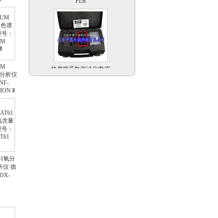
静摩擦系数测试仪|数字
UM
式测滑仪|防滑系数检测
色谱分析仪
仪|防滑仪 美国 型号：
F-
ASM825A
ION Ⅱ
地下电缆探测仪
61氧分
析仪 德
OX-